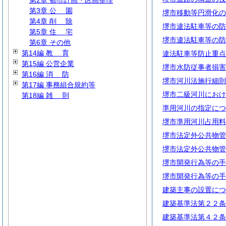
第2章 都市計画・区画整理
第3章
公
園
堺市移動等円滑化の
第4章
削
除
堺市違法駐車等の防
第5章
住
宅
堺市違法駐車等の防
第6章 その他
第14編
教
育
違法駐車等防止重点
第15編 公営企業
堺市水防従事者損害
第16編
消
防
堺市河川法施行細則
第17編 事務組合規約等
堺市二級河川におけ
第18編
雑
則
準用河川の指定につ
堺市準用河川占用料
堺市法定外公共物管
堺市法定外公共物管
堺市開発行為等の手
堺市開発行為等の手
建築主事の設置につ
建築基準法第２２条
建築基準法第４２条