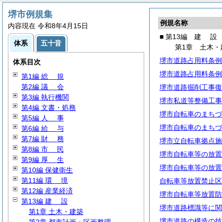
堺市例規集
例規名称
内容現在 令和8年4月15日
■ 第13編
建
設
体系
五十音
第1章 土木・
堺市道路占用料条例
体系目次
堺市道路占用料条例
第1編
総
規
第2編
議
会
堺市道路掘削工事復
第3編 執行機関
堺市私道等整備工事
第4編 文書・処務
堺市自転車のまちづ
第5編
人
事
堺市自転車のまちづ
第6編
給
与
第7編
財
務
堺市立自転車拠点施
第8編
市
民
堺市自転車等の放置
第9編
厚
生
堺市自転車等の放置
第10編 保健衛生
第11編
環
境
自転車等放置禁止区
第12編 産業経済
堺市自転車等放置防
第13編
建
設
堺市道路標識等に関
第1章 土木・建築
堺市道路の構造の技