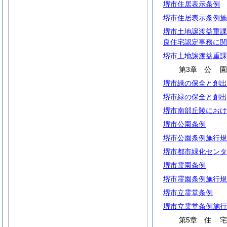
堺市住居表示条例
堺市住居表示条例施
堺市土地譲渡益重課
良住宅認定事務に関
堺市土地譲渡益重課
第3章
公
堺市緑の保全と創出
堺市緑の保全と創出
堺市南部丘陵におけ
堺市公園条例
堺市公園条例施行規
堺市都市緑化センタ
堺市霊園条例
堺市霊園条例施行規
堺市立霊堂条例
堺市立霊堂条例施行
第5章
住