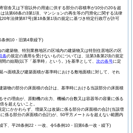
寄宿舎又は下宿以外の用途に供する部分の容積率が10分の20を超
しくは法第68条の3第1項、マンションの再生等の円滑化に関する法律
成20年法律第87号)
第18条第1項の規定に基づき特定行政庁が許可
5条例10・旧第4章繰下)
内の建築物、特別業務地区の区域内の建築物又は特別住居地区の区
前条
の規定の適用を受けないものについては、法第3条第2項の規定
期間の始期
(以下「基準時」という。)
を基準として、
次の各号
に定
延べ面積及び建築面積が基準時における敷地面積に対して、それ
建築物の部分の床面積の合計は、基準時における当該部分の床面積
るその理由が、原動機の出力、機械の台数又は容器等の容量に係る
2倍を超えないこと。
規定にかかわらず、増築又は改築に係る部分の床面積の合計
(当該増
に係る部分の床面積の合計)
が、50平方メートルを超えない範囲内
繰下、平28条例22・一改、令5条例10・旧第6条一改・繰下)