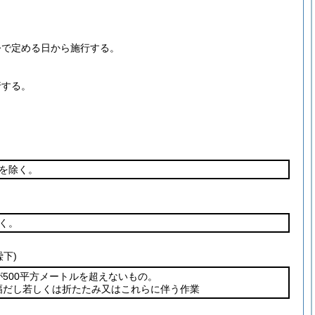
令で定める日から施行する。
行する。
を除く。
く。
繰下)
500平方メートルを超えないもの。
幅だし若しくは折たたみ又はこれらに伴う作業