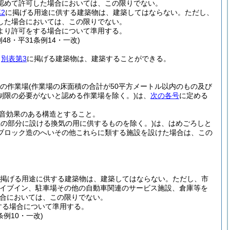
認めて許可した場合においては、この限りでない。
2
に掲げる用途に供する建築物は、建築してはならない。
ただし、
した場合においては、この限りでない。
より許可をする場合について準用する。
48・平31条例14・一改)
、
別表第3
に掲げる建築物は、建築することができる。
の作業場
(作業場の床面積の合計が50平方メートル以内のもの及び
制限の必要がないと認める作業場を除く。)
は、
次の各号
に定める
音効果のある構造とすること。
以上の部分に設ける換気の用に供するものを除く。)
は、はめごろしと
ブロック造のへいその他これらに類する施設を設けた場合は、この
)
掲げる用途に供する建築物は、建築してはならない。
ただし、市
ライブイン、駐車場その他の自動車関連のサービス施設、倉庫等を
合においては、この限りでない。
する場合について準用する。
条例10・一改)