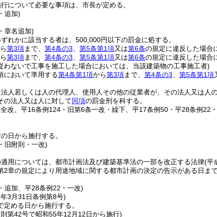
施行について必要な事項は、市長が定める。
・追加)
0・章名追加)
ずれかに該当する者は、500,000円以下の罰金に処する。
ら
第3項
まで、
第4条の3
、
第5条第1項
又は
第6条
の規定に違反した場合
ら
第3項
まで、
第4条の3
、
第5条第1項
又は
第6条
の規定に違反した場合
従わないで工事を施工した場合においては、当該建築物の工事施工者)
2項において準用する
第4条第1項
から
第3項
まで、
第4条の3
、
第5条第1項
は法人若しくは人の代理人、使用人その他の従業者が、その法人又は人
その法人又は人に対して
同項
の罰金刑を科する。
・全改、平16条例124・旧第6条一改・繰下、平17条例50・平28条例22
布の日から施行する。
9・旧附則・一改)
の適用については、都市計画法及び建築基準法の一部を改正する法律
(平
第2章の規定により用途地域に関する都市計画の決定の告示がある日ま
9・追加、平28条例22・一改)
5年3月31日
条例第8号)
で定める日から施行する。
規則第42号で昭和55年12月12日から施行)