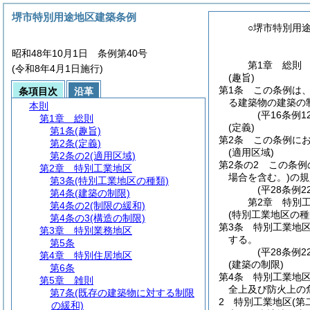
堺市特別用途地区建築条例
○堺市特別用
昭和48年10月1日 条例第40号
第1章
総則
(令和8年4月1日施行)
(趣旨)
第1条
この条例は
条項目次
沿革
る建築物の建築の
本則
(平16条例1
第1章
総則
(定義)
第1条
(趣旨)
第2条
この条例に
第2条
(定義)
(適用区域)
第2条の2
(適用区域)
第2条の2
この条例
第2章
特別工業地区
場合を含む。)
の規
第3条
(特別工業地区の種類)
(平28条例
第4条
(建築の制限)
第2章
特別
第4条の2
(制限の緩和)
(特別工業地区の種
第4条の3
(構造の制限)
第3条
特別工業地
第3章
特別業務地区
する。
第5条
(平28条例2
第4章
特別住居地区
(建築の制限)
第6条
第4条
特別工業地
第5章
雑則
全上及び防火上の
第7条
(既存の建築物に対する制限
2
特別工業地区
(第
の緩和)