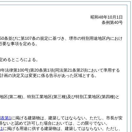
昭和48年10月1日
条例第40号
第50条並びに第107条の規定に基づき、堺市の特別用途地区内におけ
必要な事項を定める。
定めるところによる。
3年法律第100号)
第20条第1項
(同法第21条第2項において準用する
計画の決定又は変更に係る告示があった区域とする。
地区
(第二種)
、特別工業地区
(第三種)
及び特別工業地区
(第四種)
と
別表第1
に掲げる建築物は、建築してはならない。
ただし、市長が安
得ないと認めて許可した場合においては、この限りでない。
1
に掲げる用途に供する建築物は、建築してはならない。
ただし、