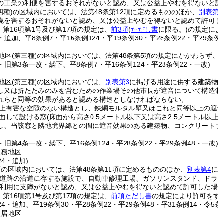
の工業の利便を害するおそれがないと認め、又は公益上やむを得ないと
四種)
の区域内においては、法第48条第12項に定めるもののほか、
別表第
境を害するおそれがないと認め、又は公益上やむを得ないと認めて許可
、第16項第1号及び第17項の規定は、
前3項
(
ただし書
に限る。)
の規定に
8・追加、平8条例7・平16条例124・平19条例30・平28条例22・平29条例
地区
(第三種)
の区域内においては、法第48条第5項の規定にかかわらず
8・旧第3条一改・繰下、平8条例7・平16条例124・平28条例22・一改)
地区
(第三種)
の区域内においては、
別表第3
に掲げる用途に供する建築物
し又は折たたみのみを営むための作業場その他市長が遮音について構造
れらと同等の効果があると認める構造としなければならない。
上有害な空隙のない構造とし、鉄網モルタル壁又はこれと同等以上の遮
面して設ける窓
(床面から高さ0.5メートル以下又は高さ2.5メートル
し、当該窓と隣地境界線との間に遮音効果のある建築物、コンクリート
8・旧第4条一改・繰下、平16条例124・平28条例22・平29条例48・一改
業務地区
24・追加)
の区域内においては、法第48条第11項に定めるもののほか、
別表第4
に
(道路の沿道に存する施設で、自動車修理工場、ガソリンスタンド、ド
利用に支障がないと認め、又は公益上やむを得ないと認めて許可した場
、第16項第1号及び第17項の規定は、
前項ただし書
の規定により許可を
124・追加、平19条例30・平28条例22・平29条例48・平31条例14・令5
住居地区