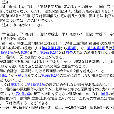
・追加)
の区域内においては、法第48条第3項に定めるもののほか、共同住宅、
築してはならない。
ただし、法第52条第14項、法第59条の2第1項若
8号)
第163条の59第1項又は長期優良住宅の普及の促進に関する法律
(平
築物については、この限りでない。
0・追加、令8条例20・一改)
8・章名追加、平8条例7・旧第4章繰上、平16条例124・旧第3章繰下、令
する制限の緩和)
区
(第一種)
、特別工業地区
(第二種)
若しくは特別工業地区
(第四種)
の区域
法第3条第2項の規定により
第4条第1項
から
第3項
まで、
第5条第1項
又は
4条第1項
から
第3項
まで、
第5条第1項
又は
前条
の規定の適用を受けない
て、増築し、又は改築することができる。
が基準時の敷地内におけるものであり、かつ、増築又は改築後における
1項から第6項まで及び法第53条の規定に適合すること。
積の合計は、基準時における床面積の合計の1.2倍を超えないこと。
条第1項
から
第3項
まで又は
第5条第1項
の規定に適合しない用途に供する
を超えないこと。
しくは
第3項
又は
第5条第1項
の規定に適合しない部分がある場合におけ
は、増築後の原動機等の出力等が、基準時における原動機等の出力の1.
規定により
第4条の3
の規定の適用を受けない建築物については、
同条
の
建築物が同一敷地内に2以上ある場合においては、これらの増築又は改築
し、又は改築することができる。
8・一改、平8条例7・旧第9条一改・繰上、平16条例124・旧第5条一改・