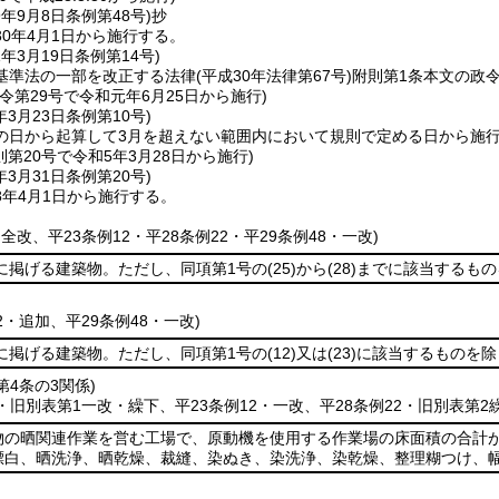
9年9月8日
条例第48号)
抄
0年4月1日から施行する。
1年3月19日
条例第14号)
基準法の一部を改正する法律
(平成30年法律第67号)
附則第1条本文の政
令第29号で令和元年6月25日から施行)
年3月23日
条例第10号)
の日から起算して3月を超えない範囲内において規則で定める日から施
則第20号で令和5年3月28日から施行)
年3月31日
条例第20号)
8年4月1日から施行する。
・全改、平23条例12・平28条例22・平29条例48・一改)
に掲げる建築物。ただし、同項第1号の
(25)
から
(28)
までに該当するもの
22・追加、平29条例48・一改)
に掲げる建築物。ただし、同項第1号の
(12)
又は
(23)
に該当するものを除
第4条の3関係)
8・旧別表第1一改・繰下、平23条例12・一改、平28条例22・旧別表第2
物の晒関連作業を営む工場で、原動機を使用する作業場の床面積の合計が
漂白、晒洗浄、晒乾燥、裁縫、染ぬき、染洗浄、染乾燥、整理糊つけ、