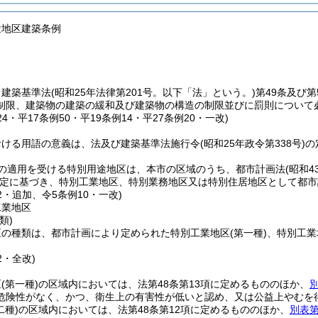
途地区建築条例
、建築基準法
(昭和25年法律第201号。以下「法」という。)
第49条及び
制限、建築物の建築の緩和及び建築物の構造の制限並びに罰則について
24・平17条例50・平19条例14・平27条例20・一改)
おける用語の意義は、法及び建築基準法施行令
(昭和25年政令第338号)
の
の適用を受ける特別用途地区は、本市の区域のうち、都市計画法
(昭和4
定に基づき、特別工業地区、特別業務地区又は特別住居地区として都市
22・追加、令5条例10・一改)
工業地区
類)
区の種類は、都市計画により定められた特別工業地区
(第一種)
、特別工業
2・全改)
区
(第一種)
の区域内においては、法第48条第13項に定めるもののほか、
危険性がなく、かつ、衛生上の有害性が低いと認め、又は公益上やむを
二種)
の区域内においては、法第48条第12項に定めるもののほか、
別表第