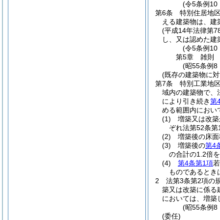
(令5条例10
第6条
特別住居地区
える建築物は、建
(平成14年法律第7
し、又は認めた建
(令5条例1
第5章
雑則
(昭55条例
(既存の建築物に対
第7条
特別工業地
域内の建築物で、
により引き続き
第
める範囲内におい
(1)
増築又は改築
ぞれ法第52条第
(2)
増築後の床面
(3)
増築後の
第4
の合計の1.2倍
(4)
第4条第1項
若
ものであるとき
2
法第3条第2項の
築又は改築に係る
においては、増築
(昭55条例
(委任)