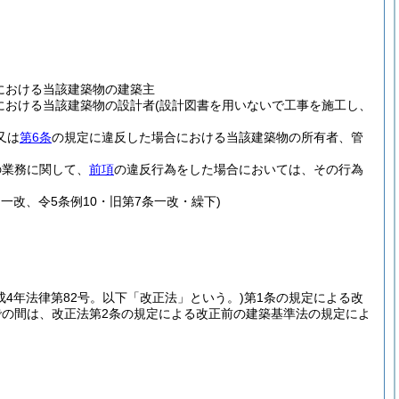
における当該建築物の建築主
における当該建築物の設計者
(設計図書を用いないで工事を施工し、
又は
第6条
の規定に違反した場合における当該建築物の所有者、管
の業務に関して、
前項
の違反行為をした場合においては、その行為
・一改、令5条例10・旧第7条一改・繰下)
成4年法律第82号。以下「改正法」という。)
第1条の規定による改
での間は、改正法第2条の規定による改正前の建築基準法の規定によ