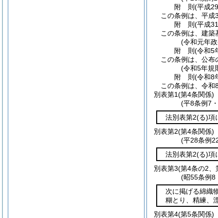
附
則
(平成2
この条例は、平成3
附
則
(平成3
この条例は、建築
(令和元年政
附
則
(令和5
この条例は、公布
(令和5年規
附
則
(令和8
この条例は、令和
別表第1
(第4条関係)
(平8条例7
法別表第2
(る)
項
別表第2
(第4条関係)
(平28条例
法別表第2
(る)
項
別表第3
(第4条の2、
(昭55条例
次に掲げる綿織
糊とり、精練、
別表第4
(第5条関係)