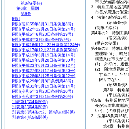
市長が当該地区内
第8条
(委任)
3
特別工業地区
(第
第6章
罰則
市長が周辺の住環
第9条
4
法第48条第15項
附則
(昭55条例
附則
(昭和55年3月31日条例第8号)
(制限の緩和)
附則
(平成2年12月26日条例第24号)
第4条の2
特別工業
附則
(平成5年6月23日条例第19号)
(昭55条例
附則
(平成8年3月28日条例第7号)
(構造の制限)
附則
(平成16年12月22日条例第124号)
第4条の3
特別工業
附則
(平成17年12月22日条例第50号)
整理糊つけ、幅だ
附則
(平成19年3月19日条例第14号)
構造又は市長がこ
附則
(平成19年9月28日条例第30号)
(1)
外壁は、遮音
附則
(平成23年6月23日条例第12号)
(2)
隣地境界線に
附則
(平成27年3月17日条例第20号)
すること。
ただ
附則
(平成28年3月25日条例第22号)
限りでない。
附則
(平成29年9月8日条例第48号)
(昭55条例
附則
(平成31年3月19日条例第14号)
第3章
特別
附則
(令和5年3月23日条例第10号)
(平16条例1
附則
(令和8年3月31日条例第20号)
第5条
特別業務地区
別表第1
(第4条関係)
長が沿道業務施設
別表第2
(第4条関係)
いう。)
の維持及び
別表第3
(第4条の2、第4条の3関係)
2
法第48条第15項
別表第4
(第5条関係)
(平16条例
第4章
特別