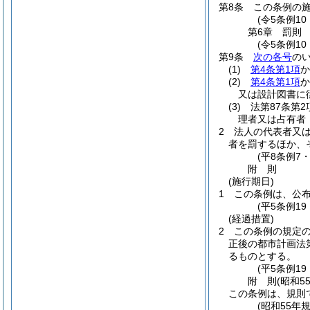
第8条
この条例の
(令5条例10
第6章
罰則
(令5条例1
第9条
次の各号
のい
(1)
第4条第1項
か
(2)
第4条第1項
か
又は設計図書に
(3)
法第87条第
理者又は占有者
2
法人の代表者又
者を罰するほか、
(平8条例7
附
則
(施行期日)
1
この条例は、公
(平5条例1
(経過措置)
2
この条例の規定
正後の都市計画法
るものとする。
(平5条例1
附
則
(昭和5
この条例は、規則
(昭和55年