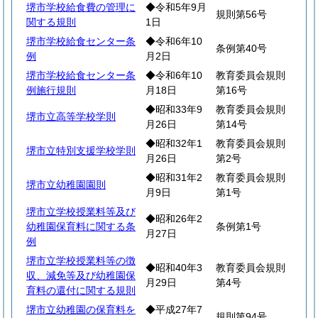
堺市学校給食費の管理に
◆令和5年9月
規則第56号
関する規則
1日
堺市学校給食センター条
◆令和6年10
条例第40号
例
月2日
堺市学校給食センター条
◆令和6年10
教育委員会規則
例施行規則
月18日
第16号
◆昭和33年9
教育委員会規則
堺市立高等学校学則
月26日
第14号
◆昭和32年1
教育委員会規則
堺市立特別支援学校学則
月26日
第2号
◆昭和31年2
教育委員会規則
堺市立幼稚園園則
月9日
第1号
堺市立学校授業料等及び
◆昭和26年2
幼稚園保育料に関する条
条例第1号
月27日
例
堺市立学校授業料等の徴
◆昭和40年3
教育委員会規則
収、減免等及び幼稚園保
月29日
第4号
育料の還付に関する規則
堺市立幼稚園の保育料を
◆平成27年7
規則第94号