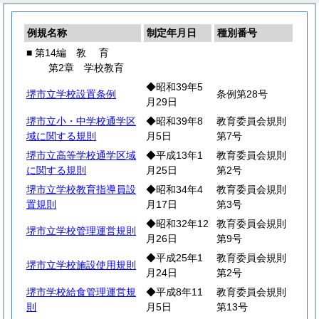
例規名称
制定年月日
種別番号
■ 第14編
教
育
第2章 学校教育
◆昭和39年5
堺市立学校設置条例
条例第28号
月29日
堺市立小・中学校通学区
◆昭和39年8
教育委員会規則
域に関する規則
月5日
第7号
堺市立高等学校通学区域
◆平成13年1
教育委員会規則
に関する規則
月25日
第2号
堺市立学校教育指導員設
◆昭和34年4
教育委員会規則
置規則
月17日
第3号
◆昭和32年12
教育委員会規則
堺市立学校管理運営規則
月26日
第9号
◆平成25年1
教育委員会規則
堺市立学校施設使用規則
月24日
第2号
堺市学校給食管理運営規
◆平成8年11
教育委員会規則
則
月5日
第13号