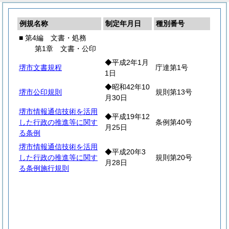
例規名称
制定年月日
種別番号
■ 第4編 文書・処務
第1章 文書・公印
◆平成2年1月
堺市文書規程
庁達第1号
1日
◆昭和42年10
堺市公印規則
規則第13号
月30日
堺市情報通信技術を活用
◆平成19年12
した行政の推進等に関す
条例第40号
月25日
る条例
堺市情報通信技術を活用
◆平成20年3
した行政の推進等に関す
規則第20号
月28日
る条例施行規則