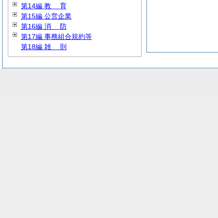
第14編
教
育
第15編 公営企業
第16編
消
防
第17編 事務組合規約等
第18編
雑
則