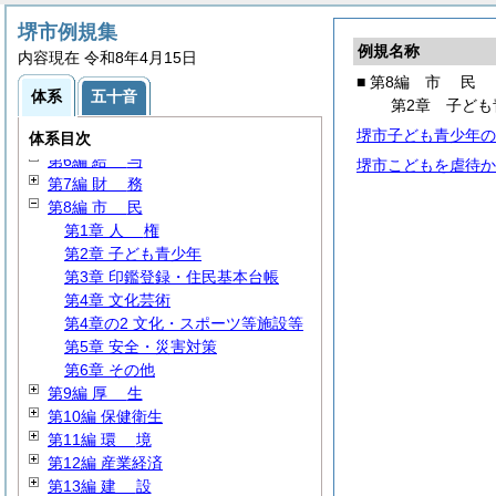
堺市例規集
第1編
総
規
例規名称
内容現在 令和8年4月15日
第2編
議
会
■ 第8編
市
民
第3編 執行機関
体系
五十音
第2章 子ども
第4編 文書・処務
堺市子ども青少年の
第5編
人
事
体系目次
第6編
給
与
堺市こどもを虐待か
第7編
財
務
第8編
市
民
第1章
人
権
第2章 子ども青少年
第3章 印鑑登録・住民基本台帳
第4章 文化芸術
第4章の2 文化・スポーツ等施設等
第5章 安全・災害対策
第6章 その他
第9編
厚
生
第10編 保健衛生
第11編
環
境
第12編 産業経済
第13編
建
設