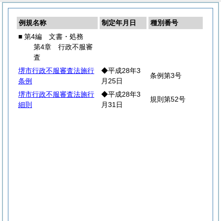
例規名称
制定年月日
種別番号
■ 第4編 文書・処務
第4章 行政不服審
査
堺市行政不服審査法施行
◆平成28年3
条例第3号
条例
月25日
堺市行政不服審査法施行
◆平成28年3
規則第52号
細則
月31日