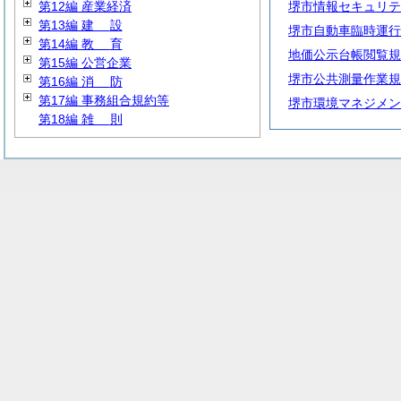
第12編 産業経済
堺市情報セキュリテ
第13編
建
設
堺市自動車臨時運行
第14編
教
育
地価公示台帳閲覧規
第15編 公営企業
堺市公共測量作業規
第16編
消
防
第17編 事務組合規約等
堺市環境マネジメン
第18編
雑
則