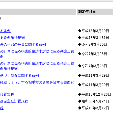
制定年月日
務
る条例
◆平成18年3月29日
る条例施行規則
◆平成18年3月31日
任の一部の免責に関する条例
◆令和2年3月30日
の行為に係る損害賠償請求訴訟に係る弁護士費
◆令和7年3月28日
例
の行為に係る損害賠償請求訴訟に係る弁護士費
◆令和7年3月28日
例施行規則
基づく監査に関する条例
◆平成11年3月29日
締結しようとする相手方の資格を証する書面閲
◆平成11年3月29日
設置規程
◆平成13年12月26日
画副主任設置規程
◆昭和58年5月24日
程
◆平成16年3月12日