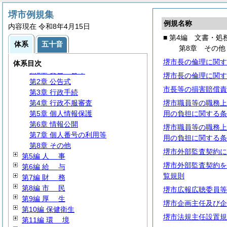
堺市例規集
例規名称
内容現在 令和8年4月15日
第1編
総
規
■ 第4編 文書・処
第2編
議
会
体系
五十音
第8章 その他
第3編 執行機関
第4編 文書・処務
堺市長の倫理に関す
体系目次
第1章 文書・公印
堺市長の倫理に関す
第2章 公告式
市長等の損害賠償責
第3章 行政手続
第4章 行政不服審査
堺市職員等の職務上
第5章 個人情報保護
用の負担に関する条
第6章 情報公開
堺市職員等の職務上
第7章 個人番号の利用等
用の負担に関する条
第8章 その他
堺市外部監査契約に
第5編
人
事
堺市外部監査契約を
第6編
給
与
覧規則
第7編
財
務
第8編
市
民
堺市広報広聴委員等
第9編
厚
生
堺市企画主任及び企
第10編 保健衛生
堺市法規主任設置規
第11編
環
境