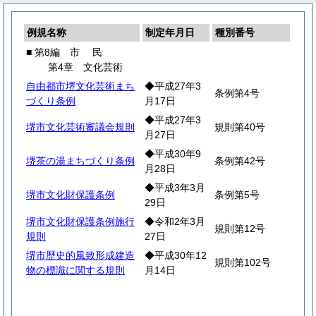
例規名称
制定年月日
種別番号
■ 第8編
市
民
第4章 文化芸術
自由都市堺文化芸術まち
◆平成27年3
条例第4号
づくり条例
月17日
◆平成27年3
堺市文化芸術審議会規則
規則第40号
月27日
◆平成30年9
堺茶の湯まちづくり条例
条例第42号
月28日
◆平成3年3月
堺市文化財保護条例
条例第5号
29日
堺市文化財保護条例施行
◆令和2年3月
規則第12号
規則
27日
堺市歴史的風致形成建造
◆平成30年12
規則第102号
物の標識に関する規則
月14日