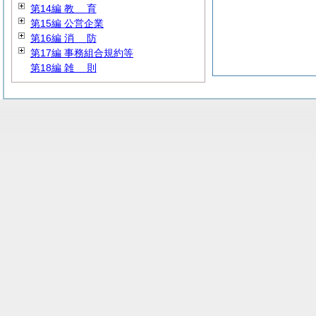
第14編
教
育
第15編 公営企業
第16編
消
防
第17編 事務組合規約等
第18編
雑
則