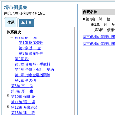
第2編
議
会
堺市例規集
第3編 執行機関
例規名称
内容現在 令和8年4月15日
第4編 文書・処務
■ 第7編
財
務
第5編
人
事
体系
五十音
第1章
財
第6編
給
与
第3節 債権
第7編
財
務
体系目次
堺市債権の管理に関
第1章
財
産
第1節 財産管理
堺市債権の管理に関
第2節
基
金
第3節 債権管理
第2章 税
第3章 使用料・手数料
第4章 予算・会計・契約
第5章 指定金融機関等
第6章 その他
第8編
市
民
第9編
厚
生
第10編 保健衛生
第11編
環
境
第12編 産業経済
第13編
建
設