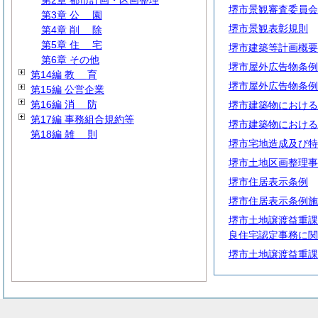
第2章 都市計画・区画整理
堺市景観審査委員会
第3章
公
園
堺市景観表彰規則
第4章
削
除
第5章
住
宅
堺市建築等計画概要
第6章 その他
堺市屋外広告物条例
第14編
教
育
堺市屋外広告物条例
第15編 公営企業
第16編
消
防
堺市建築物における
第17編 事務組合規約等
堺市建築物における
第18編
雑
則
堺市宅地造成及び特
堺市土地区画整理事
堺市住居表示条例
堺市住居表示条例施
堺市土地譲渡益重課
良住宅認定事務に関
堺市土地譲渡益重課