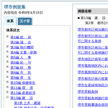
堺市例規集
例規名称
内容現在 令和8年4月15日
■ 第13編
建
設
体系
五十音
第2章 都市計
堺市都市計画法施行
体系目次
堺市都市計画法に基
第1編
総
規
可に関する条例
第2編
議
会
第3編 執行機関
堺市都市計画法に基
第4編 文書・処務
可に関する条例施行
第5編
人
事
堺市地区計画等の案
第6編
給
与
堺市風致地区内にお
第7編
財
務
堺市風致地区内にお
第8編
市
民
第9編
厚
生
堺市都市計画の提案
第10編 保健衛生
堺市生産緑地地区の
第11編
環
境
堺市景観条例
第12編 産業経済
第13編
建
設
堺市景観条例施行規
第1章 土木・建築
堺市景観審議会規則