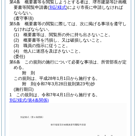
第4条
概要書等を閲覧しようとする者は、堺市建築等計画概
要書等閲覧申請書
(
別記様式
)
により市長に申請しなければ
ならない。
(遵守事項)
第5条
概要書等の閲覧に際しては、次に掲げる事項を遵守し
なければならない。
(1)
概要書等は、閲覧所の外に持ち出さないこと。
(2)
概要書等を汚損し、又は破損しないこと。
(3)
職員の指示に従うこと。
(4)
他人に迷惑を及ぼさないこと。
(委任)
第6条
この規則の施行について必要な事項は、所管部長が定
める。
附
則
この規則は、平成28年1月1日から施行する。
附
則
(令和7年3月28日
規則第23号)
抄
(施行期日)
1
この規則は、令和7年4月1日から施行する。
別記様式
(第4条関係)