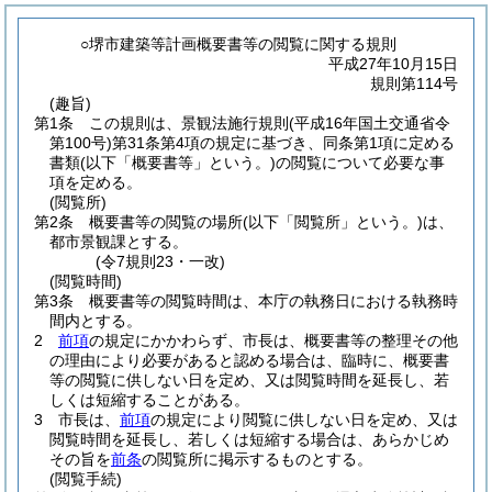
○堺市建築等計画概要書等の閲覧に関する規則
平成27年10月15日
規則第114号
(趣旨)
第1条
この規則は、景観法施行規則
(平成16年国土交通省令
第100号)
第31条第4項の規定に基づき、同条第1項に定める
書類
(以下「概要書等」という。)
の閲覧について必要な事
項を定める。
(閲覧所)
第2条
概要書等の閲覧の場所
(以下「閲覧所」という。)
は、
都市景観課とする。
(令7規則23・一改)
(閲覧時間)
第3条
概要書等の閲覧時間は、本庁の執務日における執務時
間内とする。
2
前項
の規定にかかわらず、市長は、概要書等の整理その他
の理由により必要があると認める場合は、臨時に、概要書
等の閲覧に供しない日を定め、又は閲覧時間を延長し、若
しくは短縮することがある。
3
市長は、
前項
の規定により閲覧に供しない日を定め、又は
閲覧時間を延長し、若しくは短縮する場合は、あらかじめ
その旨を
前条
の閲覧所に掲示するものとする。
(閲覧手続)