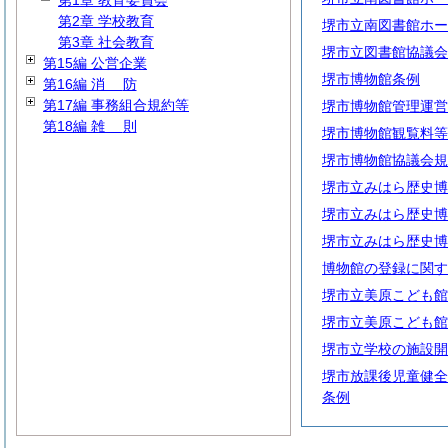
第1章 教育委員会
第2章 学校教育
堺市立南図書館ホー
第3章 社会教育
堺市立図書館協議会
第15編 公営企業
堺市博物館条例
第16編
消
防
第17編 事務組合規約等
堺市博物館管理運営
第18編
雑
則
堺市博物館観覧料等
堺市博物館協議会規
堺市立みはら歴史博
堺市立みはら歴史博
堺市立みはら歴史博
博物館の登録に関す
堺市立美原こども館
堺市立美原こども館
堺市立学校の施設開
堺市放課後児童健全
条例