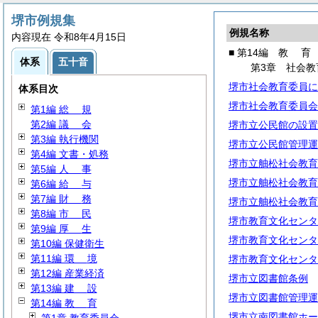
堺市例規集
例規名称
内容現在 令和8年4月15日
■ 第14編
教
育
体系
五十音
第3章 社会教
堺市社会教育委員に
体系目次
堺市社会教育委員会
第1編
総
規
第2編
議
会
堺市立公民館の設置
第3編 執行機関
堺市立公民館管理運
第4編 文書・処務
堺市立舳松社会教育
第5編
人
事
堺市立舳松社会教育
第6編
給
与
第7編
財
務
堺市立舳松社会教育
第8編
市
民
堺市教育文化センタ
第9編
厚
生
堺市教育文化センタ
第10編 保健衛生
第11編
環
境
堺市教育文化センタ
第12編 産業経済
堺市立図書館条例
第13編
建
設
堺市立図書館管理運
第14編
教
育
堺市立南図書館ホー