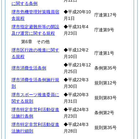
月12日
に関する条例
堺市危機管理対策職員宿
◆平成20年10
庁達第17号
舎規程
月1日
堺市指定避難所等の開設
◆平成31年4
庁達第9号
及び運営に関する規程
月23日
第6章 その他
堺市区行政の推進に関す
◆平成12年2
庁達第1号
る規程
月10日
◆平成21年12
堺市消費生活条例
条例第35号
月25日
堺市消費生活条例施行規
◆平成22年3
規則第12号
則
月30日
堺市スポーツ推進委員に
◆平成20年3
規則第83号
関する規則
月31日
堺市特定非営利活動促進
◆平成24年3
条例第2号
法施行条例
月23日
堺市特定非営利活動促進
◆平成24年3
規則第35号
法施行細則
月28日