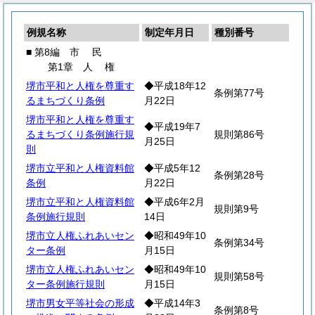
例規名称
制定年月日
種別番号
■ 第8編
市
民
第1章
人
権
堺市平和と人権を尊重す
◆平成18年12
条例第77号
るまちづくり条例
月22日
堺市平和と人権を尊重す
◆平成19年7
るまちづくり条例施行規
規則第86号
月25日
則
堺市立平和と人権資料館
◆平成5年12
条例第28号
条例
月22日
堺市立平和と人権資料館
◆平成6年2月
規則第9号
条例施行規則
14日
堺市立人権ふれあいセン
◆昭和49年10
条例第34号
ター条例
月15日
堺市立人権ふれあいセン
◆昭和49年10
規則第58号
ター条例施行規則
月15日
堺市男女平等社会の形成
◆平成14年3
条例第8号