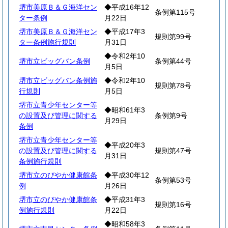
堺市美原Ｂ＆Ｇ海洋セン
◆平成16年12
条例第115号
ター条例
月22日
堺市美原Ｂ＆Ｇ海洋セン
◆平成17年3
規則第99号
ター条例施行規則
月31日
◆令和2年10
堺市立ビッグバン条例
条例第44号
月5日
堺市立ビッグバン条例施
◆令和2年10
規則第78号
行規則
月5日
堺市立青少年センター等
◆昭和61年3
の設置及び管理に関する
条例第9号
月29日
条例
堺市立青少年センター等
◆平成20年3
の設置及び管理に関する
規則第47号
月31日
条例施行規則
堺市立のびやか健康館条
◆平成30年12
条例第53号
例
月26日
堺市立のびやか健康館条
◆平成31年3
規則第16号
例施行規則
月22日
◆昭和58年3