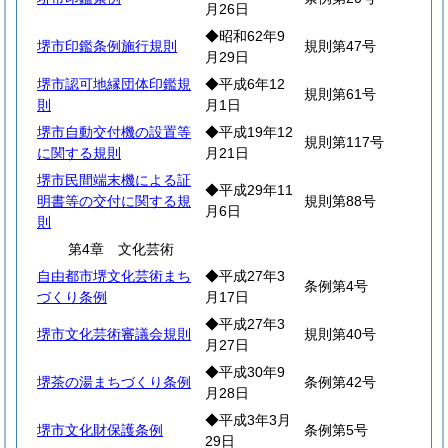
月26日
◆昭和62年9
堺市印鑑条例施行規則
規則第47号
月29日
堺市認可地縁団体印鑑規
◆平成6年12
規則第61号
則
月1日
堺市自動交付機の設置等
◆平成19年12
規則第117号
に関する規則
月21日
堺市民間端末機による証
◆平成29年11
明書等の交付に関する規
規則第88号
月6日
則
第4章 文化芸術
自由都市堺文化芸術まち
◆平成27年3
条例第4号
づくり条例
月17日
◆平成27年3
堺市文化芸術審議会規則
規則第40号
月27日
◆平成30年9
堺茶の湯まちづくり条例
条例第42号
月28日
◆平成3年3月
堺市文化財保護条例
条例第5号
29日