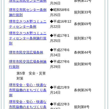
堺市立市民センター条例
条例第11号
月26日
堺市立市民センター条例
◆昭和58年6
規則第33号
施行規則
月25日
堺市立さつき野コミュニ
◆平成16年12
条例第69号
ティセンター条例
月22日
堺市立さつき野コミュニ
◆平成17年1
ティセンター条例施行規
規則第17号
月25日
則
◆平成27年6
堺市市民交流広場条例
条例第44号
月24日
堺市市民交流広場条例施
◆平成27年6
規則第90号
行規則
月29日
第5章 安全・災害
対策
堺市安全・安心・快適な
◆平成21年9
市民協働のまちづくり条
条例第26号
月14日
例
堺市安全・安心・快適な
◆平成22年3
市民協働のまちづくり条
規則第8号