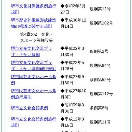
堺市文化財保護条例施行
◆令和2年3月
規則第12号
規則
27日
堺市歴史的風致形成建造
◆平成30年12
規則第102号
物の標識に関する規則
月14日
第4章の2 文化・
スポーツ等施設等
堺市立多文化交流プラ
◆平成22年3
条例第2号
ザ・さかい条例
月30日
堺市立多文化交流プラ
◆平成22年5
規則第84号
ザ・さかい条例施行規則
月26日
堺市民芸術文化ホール条
◆平成27年9
条例第52号
例
月30日
堺市民芸術文化ホール条
◆平成27年10
規則第112号
例施行規則
月8日
◆昭和59年3
堺市立文化会館条例
条例第8号
月30日
堺市立文化会館条例施行
◆平成12年3
規則第11号
規則
月16日