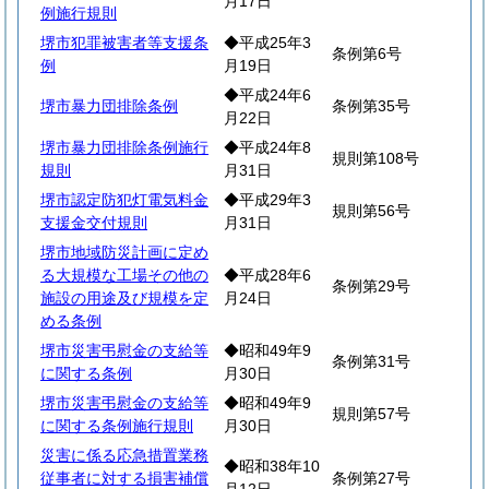
月17日
例施行規則
堺市犯罪被害者等支援条
◆平成25年3
条例第6号
例
月19日
◆平成24年6
堺市暴力団排除条例
条例第35号
月22日
堺市暴力団排除条例施行
◆平成24年8
規則第108号
規則
月31日
堺市認定防犯灯電気料金
◆平成29年3
規則第56号
支援金交付規則
月31日
堺市地域防災計画に定め
る大規模な工場その他の
◆平成28年6
条例第29号
施設の用途及び規模を定
月24日
める条例
堺市災害弔慰金の支給等
◆昭和49年9
条例第31号
に関する条例
月30日
堺市災害弔慰金の支給等
◆昭和49年9
規則第57号
に関する条例施行規則
月30日
災害に係る応急措置業務
◆昭和38年10
従事者に対する損害補償
条例第27号