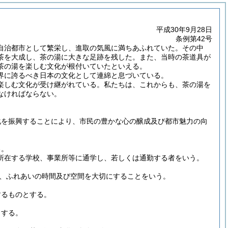
平成30年9月28日
条例第42号
自治都市として繁栄し、進取の気風に満ちあふれていた。その中
茶を大成し、茶の湯に大きな足跡を残した。また、当時の茶道具が
茶の湯を楽しむ文化が根付いていたといえる。
界に誇るべき日本の文化として連綿と息づいている。
楽しむ文化が受け継がれている。私たちは、これからも、茶の湯を
なければならない。
化を振興することにより、市民の豊かな心の醸成及び都市魅力の向
る。
所在する学校、事業所等に通学し、若しくは通勤する者をいう。
、ふれあいの時間及び空間を大切にすることをいう。
するものとする。
とする。