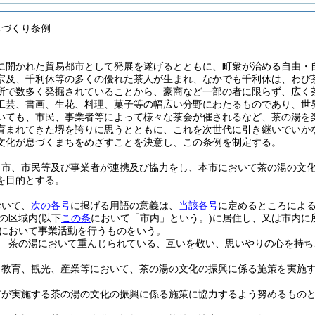
ちづくり条例
に開かれた貿易都市として発展を遂げるとともに、町衆が治める自由・
宗及、千利休等の多くの優れた茶人が生まれ、なかでも千利休は、わび
所で数多く発掘されていることから、豪商など一部の者に限らず、広く
工芸、書画、生花、料理、菓子等の幅広い分野にわたるものであり、世
いても、市民、事業者等によって様々な茶会が催されるなど、茶の湯を
育まれてきた堺を誇りに思うとともに、これを次世代に引き継いでいか
文化が息づくまちをめざすことを決意し、この条例を制定する。
、市、市民等及び事業者が連携及び協力をし、本市において茶の湯の文
を目的とする。
おいて、
次の各号
に掲げる用語の意義は、
当該各号
に定めるところによ
の区域内
(以下
この条
において「市内」という。)
に居住し、又は市内に
において事業活動を行うものをいう。
 茶の湯において重んじられている、互いを敬い、思いやりの心を持ち
、教育、観光、産業等において、茶の湯の文化の振興に係る施策を実施
市が実施する茶の湯の文化の振興に係る施策に協力するよう努めるもの