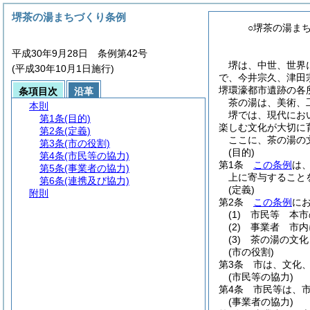
堺茶の湯まちづくり条例
○堺茶の湯ま
平成30年9月28日 条例第42号
堺は、中世、世界
(平成30年10月1日施行)
で、今井宗久、津田
堺環濠都市遺跡の各
条項目次
沿革
茶の湯は、美術、
本則
堺では、現代にお
第1条
(目的)
楽しむ文化が大切に
第2条
(定義)
ここに、茶の湯の
第3条
(市の役割)
(目的)
第4条
(市民等の協力)
第1条
この条例
は
第5条
(事業者の協力)
上に寄与すること
第6条
(連携及び協力)
(定義)
附則
第2条
この条例
に
(1)
市民等 本市
(2)
事業者 市内
(3)
茶の湯の文化
(市の役割)
第3条
市は、文化
(市民等の協力)
第4条
市民等は、
(事業者の協力)