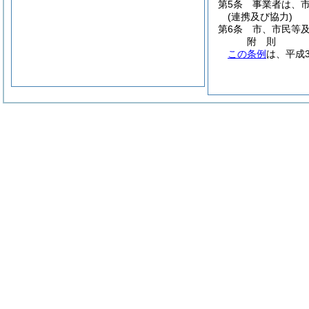
第5条
事業者は、
(連携及び協力)
第6条
市、市民等
附
則
この条例
は、平成