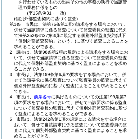
を行わせているものの出納その他の事務の執行で当該管
理の業務に係るもの
(平15条例31・一改)
(個別外部監査契約に基づく監査)
第3条
市民は、法第75条第1項の請求をする場合において、
併せて当該請求に係る監査について監査委員の監査に代え
て法第252条の27第3項に規定する個別外部監査契約
(以下
「個別外部監査契約」という。)
に基づく監査によることを
求めることができる。
2
議会は、法第98条第2項の規定による請求をする場合にお
いて、併せて当該請求に係る監査について監査委員の監査
に代えて個別外部監査契約に基づく監査によることを求め
ることができる。
3
市長は、法第199条第6項の要求をする場合において、併
せて当該要求に係る監査について監査委員の監査に代えて
個別外部監査契約に基づく監査によることを求めることが
できる。
4
市長は、
前条各号
に掲げるものについての法第199条第7
項の要求をする場合において、併せて当該要求に係る監査
について監査委員の監査に代えて個別外部監査契約に基づ
く監査によることを求めることができる。
5
市民は、法第242条第1項の規定による請求をする場合に
おいて、併せて当該請求に係る監査について監査委員の監
査に代えて個別外部監査契約に基づく監査によることを求
めることができる。