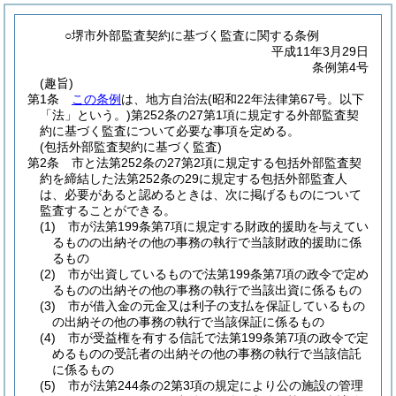
○堺市外部監査契約に基づく監査に関する条例
平成11年3月29日
条例第4号
(趣旨)
第1条
この条例
は、地方自治法
(昭和22年法律第67号。以下
「法」という。)
第252条の27第1項に規定する外部監査契
約に基づく監査について必要な事項を定める。
(包括外部監査契約に基づく監査)
第2条
市と法第252条の27第2項に規定する包括外部監査契
約を締結した法第252条の29に規定する包括外部監査人
は、必要があると認めるときは、次に掲げるものについて
監査することができる。
(1)
市が法第199条第7項に規定する財政的援助を与えてい
るものの出納その他の事務の執行で当該財政的援助に係
るもの
(2)
市が出資しているもので法第199条第7項の政令で定め
るものの出納その他の事務の執行で当該出資に係るもの
(3)
市が借入金の元金又は利子の支払を保証しているもの
の出納その他の事務の執行で当該保証に係るもの
(4)
市が受益権を有する信託で法第199条第7項の政令で定
めるものの受託者の出納その他の事務の執行で当該信託
に係るもの
(5)
市が法第244条の2第3項の規定により公の施設の管理