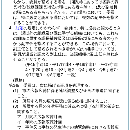
ちから、委員が指名する者を、消防局にあっては各課の課
長補佐
(総務課課長補佐の職にある者を除く。)
及び副署長
の職にある者をもって充てる。
この場合において、委員
は、特に必要と認める課においては、複数の副主任を指名
することができる。
4
前項
の規定にかかわらず、委員は、特に必要と認めるとき
は、課以外の組織及び課に準ずる組織においても、これら
の組織に属する課長補佐級又は係長級の職にある者のうち
から副主任を指名することができる。
この場合において、
副主任として指名されるべき者がいない組織については、
委員が適当と認める副主任に、当該組織の副主任を兼ねさ
せることができる。
(平15庁達10・平17庁達4・平18庁達14・平19庁達
4・平20庁達16・令3庁達2・令4庁達3・令5庁達7・
令7庁達3・令8庁達7・一改)
(職務)
第3条
委員は、次に掲げる事項を処理する。
(1)
市の広報広聴に係る連絡調整及び企画の推進に関する
こと。
(2)
所属する局の広報広聴に係る総括に関すること。
(3)
所属する局の分掌事務に係る次に掲げる計画の策定に
関すること。
ア
月間の広報広聴計画
イ
年間の広報広聴計画
ウ
事件又は事故の発生時その他緊急時における広報広