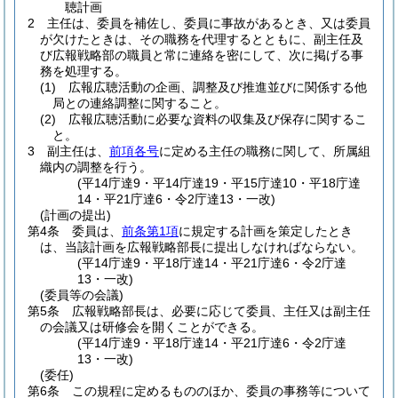
聴計画
2
主任は、委員を補佐し、委員に事故があるとき、又は委員
が欠けたときは、その職務を代理するとともに、副主任及
び広報戦略部の職員と常に連絡を密にして、次に掲げる事
務を処理する。
(1)
広報広聴活動の企画、調整及び推進並びに関係する他
局との連絡調整に関すること。
(2)
広報広聴活動に必要な資料の収集及び保存に関するこ
と。
3
副主任は、
前項各号
に定める主任の職務に関して、所属組
織内の調整を行う。
(平14庁達9・平14庁達19・平15庁達10・平18庁達
14・平21庁達6・令2庁達13・一改)
(計画の提出)
第4条
委員は、
前条第1項
に規定する計画を策定したとき
は、当該計画を広報戦略部長に提出しなければならない。
(平14庁達9・平18庁達14・平21庁達6・令2庁達
13・一改)
(委員等の会議)
第5条
広報戦略部長は、必要に応じて委員、主任又は副主任
の会議又は研修会を開くことができる。
(平14庁達9・平18庁達14・平21庁達6・令2庁達
13・一改)
(委任)
第6条
この規程に定めるもののほか、委員の事務等について