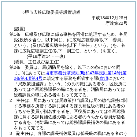
○堺市広報広聴委員等設置規程
平成13年12月26日
庁達第22号
(設置)
第1条
広報及び広聴に係る事務を円滑に処理するため、各局
(区役所を含む。以下同じ。)
に広報広聴委員
(以下「委員」
という。)
及び広報広聴主任
(以下「主任」という。)
を、各
課に広報広聴副主任
(以下「副主任」という。)
を置く。
(平18庁達14・一改)
(委員、主任及び副主任)
第2条
委員は、局
(消防局を除く。以下この条において同
じ。)
にあっては
堺市事務分掌規則
(昭和47年規則第14号)
第
2条第4項第4号
に規定する事務を所管する課
(
次項
において
「局政策担当課」という。)
の長の職にある者を、区役所に
あっては企画総務課長の職にある者を、消防局にあっては
総務課長の職にある者をもって充てる。
2
主任は、局にあっては局政策担当課又は局の総合調整に関
する事務を所管する課に属する課長補佐級の職にある者の
うちから委員が指名する者を、区役所にあっては企画総務
課に属する課長補佐級の職にある者のうちから委員が指名
する者を、消防局にあっては総務課課長補佐の職にある者
をもって充てる。
3
副主任は、各課の課長補佐級又は係長級の職にある者のう