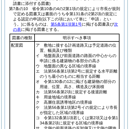
請書に添付する図書)
第7条の10
省令第10条の4の2第1項の規定により市長が規則
で定める図書又は書面のうち令第131条の2第2項の規定に
よる認定の申請
(以下この項において単に「申請」とい
う。)
に係るものは、
第5条第1項第1号
に掲げる図書及び
次
の表
に掲げる図書とする。
図書の種類
明示すべき事項
配置図
ア 敷地に接する計画道路又は予定道路の位
置、幅員及び種類
イ 地盤面及び前面道路の路面の中心からの
申請に係る建築物の各部分の高さ
ウ 地盤面の異なる区域の境界線
エ 法第56条第1項第2号に規定する水平距離
のうち最小のものに相当する距離
オ 令第130条の12に掲げる建築物の部分の
用途、位置、高さ、構造及び床面積
カ 法第56条第2項に規定する後退距離
キ 用途地域の境界線
ク 高層住居誘導地区の境界線
ケ 法第56条第1項第2号イの規定により市長
が指定した区域の境界線
コ 令第132条第1項若しくは第2項又は令第1
34条第2項に規定する区域の境界線
サ 北側の前面道路の反対側又は北側の隣地