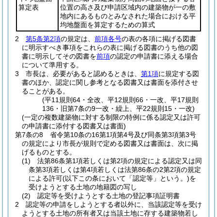
算定表
位置の高さ及び申請区域内の建築物が一の敷
地内にあるものとみなされた場合における平
均地盤面を算定するための算式
2
第5条第2項
の規定は、
前項各号
の表の各項に掲げる図書
に明示すべき事項をこれらの表に掲げる図書のうち他の図
書に明示してその図書を
前項
の認定の申請書に添える場合
について準用する。
3
市長は、必要があると認めるときは、
第1項
に規定する図
書のほか、認定に関し参考となる図書又は書面を添付させ
ることがある。
(平11規則64・全改、平12規則66・一改、平17規則
136・旧第7条の9一改・繰上、平22規則15・一改)
(一定の複数建築物に対する制限の特例に係る認定又は許可
の申請書に添付する図書又は書面)
第7条の8
省令第10条の16第1項第4号及び同条第3項第3号
の規定により市長が規則で定める図書又は書面は、次に掲
げるものとする。
(1)
法第86条第1項若しくは第2項の規定による認定又は同
条第3項若しくは第4項若しくは法第86条の2第2項の規定
による許可
(以下この条において「認定等」という。)
を
受けようとする土地の地籍図の写し
(2)
認定等を受けようとする土地の登記事項証明書
2
認定等の申請をしようとする者以外に、当該認定等を受け
ようとする土地の所有者又は当該土地に存する建築物若し