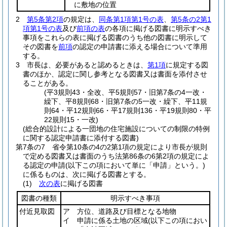
に敷地の位置
2
第5条第2項
の規定は、
同条第1項第1号の表
、
第5条の2第1
項第1号の表
及び
前項の表
の各項に掲げる図書に明示すべき
事項をこれらの表に掲げる図書のうち他の図書に明示して
その図書を
前項
の認定の申請書に添える場合について準用
する。
3
市長は、必要があると認めるときは、
第1項
に規定する図
書のほか、認定に関し参考となる図書又は書面を添付させ
ることがある。
(平3規則43・全改、平5規則57・旧第7条の4一改・
繰下、平8規則68・旧第7条の5一改・繰下、平11規
則64・平12規則66・平17規則136・平19規則80・平
22規則15・一改)
(総合的設計による一団地の住宅施設についての制限の特例
に関する認定申請書に添付する図書)
第7条の7
省令第10条の4の2第1項の規定により市長が規則
で定める図書又は書面のうち法第86条の6第2項の規定によ
る認定の申請
(以下この項において単に「申請」という。)
に係るものは、次に掲げる図書とする。
(1)
次の表
に掲げる図書
図書の種類
明示すべき事項
付近見取図
ア 方位、道路及び目標となる地物
イ 申請に係る土地の区域
(以下この項におい