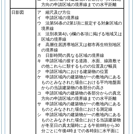
方向の申請区域の境界線までの水平距離
日影図
ア 縮尺及び方位
イ 申請区域の境界線
ウ 法第56条の2第1項に規定する対象区域の
境界線
エ 法別表第4
(い)
欄の各項に掲げる地域又は
区域の境界線
オ 高層住居誘導地区又は都市再生特別地区
の境界線
カ 日影時間の異なる区域の境界線
キ 申請区域の接する道路、水面、線路敷そ
の他これらに類するものの位置及び幅員
ク 申請区域内における建築物の位置
ケ 申請区域内の建築物が一の敷地内にある
ものとみなされた場合における平均地盤面
からの当該建築物の各部分の高さ
コ 申請区域内の建築物の各部分からの真北
方向の申請区域の境界線までの水平距離
サ 申請区域内の建築物が一の敷地内にある
ものとみなされた場合における測定線
シ 申請区域内の建築物が一の敷地内にある
ものとみなされた場合における当該建築物
が冬至日の真太陽時による午前8時から30
分ごとに午後4時までの各時刻に水平面に