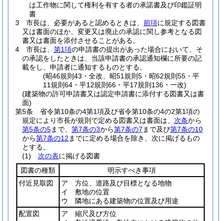
は工作物に関して権利を有する者の承諾書及び印鑑証明
書
3
市長は、必要があると認めるときは、
前項
に規定する図書
又は書面のほか、変更又は廃止の承認に関し参考となる図
書又は書面を添付させることがある。
4
市長は、
第1項
の申請書の提出があった場合において、そ
の承認をしたときは、当該申請書の承認通知欄に所要の記
載をし、申請者に通知するものとする。
(昭46規則43・全改、昭51規則5・昭62規則55・平
11規則64・平12規則66・平17規則136・一改)
(建築物の許可申請書又は認定申請書に添付する図書又は書
面)
第5条
省令第10条の4第1項及び省令第10条の4の2第1項の
規定により市長が規則で定める図書又は書面は、
次条
から
第5条の5
まで、
第7条の3
から
第7条の7
まで及び
第7条の10
から
第7条の12
までに定める場合を除き、次に掲げるもの
とする。
(1)
次の表
に掲げる図書
図書の種類
明示すべき事項
付近見取図
ア 方位、道路及び目標となる地物
イ 敷地の位置
ウ 隣地にある建築物の位置及び用途
配置図
ア 縮尺及び方位