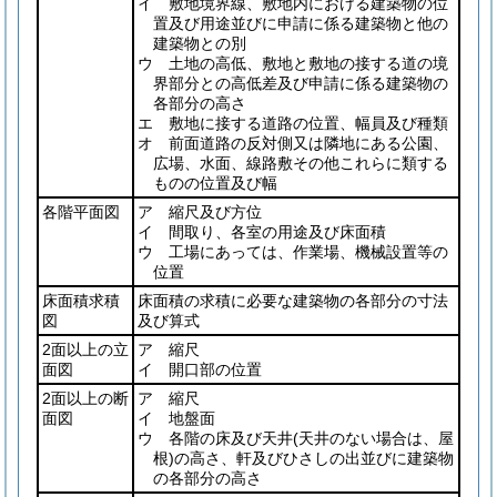
イ 敷地境界線、敷地内における建築物の位
置及び用途並びに申請に係る建築物と他の
建築物との別
ウ 土地の高低、敷地と敷地の接する道の境
界部分との高低差及び申請に係る建築物の
各部分の高さ
エ 敷地に接する道路の位置、幅員及び種類
オ 前面道路の反対側又は隣地にある公園、
広場、水面、線路敷その他これらに類する
ものの位置及び幅
各階平面図
ア 縮尺及び方位
イ 間取り、各室の用途及び床面積
ウ 工場にあっては、作業場、機械設置等の
位置
床面積求積
床面積の求積に必要な建築物の各部分の寸法
図
及び算式
2面以上の立
ア 縮尺
面図
イ 開口部の位置
2面以上の断
ア 縮尺
面図
イ 地盤面
ウ 各階の床及び天井
(天井のない場合は、屋
根)
の高さ、軒及びひさしの出並びに建築物
の各部分の高さ