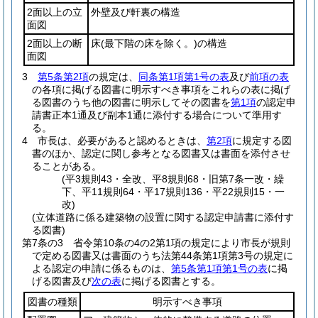
2面以上の立
外壁及び軒裏の構造
面図
2面以上の断
床
(最下階の床を除く。)
の構造
面図
3
第5条第2項
の規定は、
同条第1項第1号の表
及び
前項の表
の各項に掲げる図書に明示すべき事項をこれらの表に掲げ
る図書のうち他の図書に明示してその図書を
第1項
の認定申
請書正本1通及び副本1通に添付する場合について準用す
る。
4
市長は、必要があると認めるときは、
第2項
に規定する図
書のほか、認定に関し参考となる図書又は書面を添付させ
ることがある。
(平3規則43・全改、平8規則68・旧第7条一改・繰
下、平11規則64・平17規則136・平22規則15・一
改)
(立体道路に係る建築物の設置に関する認定申請書に添付す
る図書)
第7条の3
省令第10条の4の2第1項の規定により市長が規則
で定める図書又は書面のうち法第44条第1項第3号の規定に
よる認定の申請に係るものは、
第5条第1項第1号の表
に掲
げる図書及び
次の表
に掲げる図書とする。
図書の種類
明示すべき事項