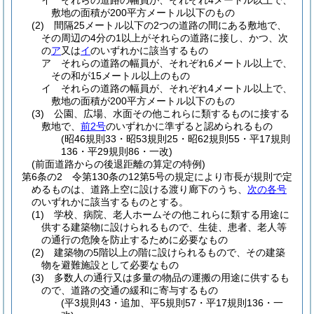
イ
それらの道路の幅員が、それぞれ4メートル以上で、
敷地の面積が200平方メートル以下のもの
(2)
間隔25メートル以下の2つの道路の間にある敷地で、
その周辺の4分の1以上がそれらの道路に接し、かつ、次
の
ア
又は
イ
のいずれかに該当するもの
ア
それらの道路の幅員が、それぞれ6メートル以上で、
その和が15メートル以上のもの
イ
それらの道路の幅員が、それぞれ4メートル以上で、
敷地の面積が200平方メートル以下のもの
(3)
公園、広場、水面その他これらに類するものに接する
敷地で、
前2号
のいずれかに準ずると認められるもの
(昭46規則33・昭53規則25・昭62規則55・平17規則
136・平29規則86・一改)
(前面道路からの後退距離の算定の特例)
第6条の2
令第130条の12第5号の規定により市長が規則で定
めるものは、道路上空に設ける渡り廊下のうち、
次の各号
のいずれかに該当するものとする。
(1)
学校、病院、老人ホームその他これらに類する用途に
供する建築物に設けられるもので、生徒、患者、老人等
の通行の危険を防止するために必要なもの
(2)
建築物の5階以上の階に設けられるもので、その建築
物を避難施設として必要なもの
(3)
多数人の通行又は多量の物品の運搬の用途に供するも
ので、道路の交通の緩和に寄与するもの
(平3規則43・追加、平5規則57・平17規則136・一