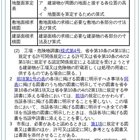
地盤面算定
ア 建築物が周囲の地面と接する各位置の高
表
さ
イ 地盤面を算定するための算式
敷地面積求
敷地面積の求積に必要な敷地の各部分の寸法
積図
及び算式
建築面積求
建築面積の求積に必要な建築物の各部分の寸
積図
法及び算式
(2)
工場・危険物調書
(
様式第4号
。省令第10条の4第1項に
規定する許可関係規定による許可又は省令第10条の4の2
第1項に規定する認定関係規定による認定を受けようとす
る建築物が工場又は危険物の貯蔵若しくは処理の用途に
供するものである場合に限る。)
2
前項第1号の表
の各項に掲げる図書に明示すべき事項を
同
表
に掲げる図書のうち他の図書に明示してその図書を省令
第10条の4第1項又は省令第10条の4の2第1項に規定する申
請書に添える場合においては、
前項
の規定にかかわらず、
当該各項に掲げる図書に明示することを要しない。
この場
合において、当該各項に掲げる図書に明示すべき全ての事
項を当該他の図書に明示したときは、当該各項に掲げる図
書を当該申請書に添えることを要しない。
3
市長は、必要があると認めるときは、
第1項
に規定する図
書又は書面のほか、許可又は認定に関し参考となる図書又
は書面を添付させることがある。