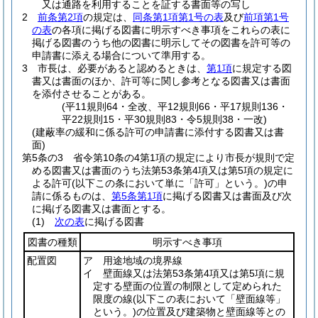
又は通路を利用することを証する書面等の写し
2
前条第2項
の規定は、
同条第1項第1号の表
及び
前項第1号
の表
の各項に掲げる図書に明示すべき事項をこれらの表に
掲げる図書のうち他の図書に明示してその図書を許可等の
申請書に添える場合について準用する。
3
市長は、必要があると認めるときは、
第1項
に規定する図
書又は書面のほか、許可等に関し参考となる図書又は書面
を添付させることがある。
(平11規則64・全改、平12規則66・平17規則136・
平22規則15・平30規則83・令5規則38・一改)
(建蔽率の緩和に係る許可の申請書に添付する図書又は書
面)
第5条の3
省令第10条の4第1項の規定により市長が規則で定
める図書又は書面のうち法第53条第4項又は第5項の規定に
よる許可
(以下この条において単に「許可」という。)
の申
請に係るものは、
第5条第1項
に掲げる図書又は書面及び次
に掲げる図書又は書面とする。
(1)
次の表
に掲げる図書
図書の種類
明示すべき事項
配置図
ア 用途地域の境界線
イ 壁面線又は法第53条第4項又は第5項に規
定する壁面の位置の制限として定められた
限度の線
(以下この表において「壁面線等」
という。)
の位置及び建築物と壁面線等との