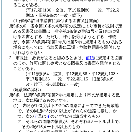
ることがある。
(平17規則136・全改、平19規則80・一改、平22規
則15・旧第5条の4一改・繰下)
(工作物の許可申請書に添付する図書又は書面)
第5条の6
省令第10条の4第4項の規定により市長が規則で定
める図書又は書面は、省令第3条第2項第1号イ及びロに掲
げる図書とする。
ただし、許可を受けようとする工作物
が、令第138条第4項第1号又は第5号に規定するものである
場合にあっては、当該図書に工場・危険物調書を添付しな
ければならない。
2
市長は、必要があると認めるときは、
前項
に規定する図書
のほか、許可に関し参考となる図書又は書面を添付させる
ことがある。
(平11規則64・追加、平12規則66・平12規則103・
平17規則136・一改、平22規則15・旧第5条の5一
改・繰下、令6規則32・一改)
(建蔽率の緩和)
第6条
法第53条第3項第2号の規定により市長が指定する敷
地は、次に掲げるものとする。
(1)
内角が120度以下の2つの道路によってできた角敷地
で、その周辺の3分の1以上がそれらの道路に接し、か
つ、次の
ア
又は
イ
のいずれかに該当するもの
ア
それらの道路の幅員が、それぞれ6メートル以上で、
その和が15メートル以上のもの