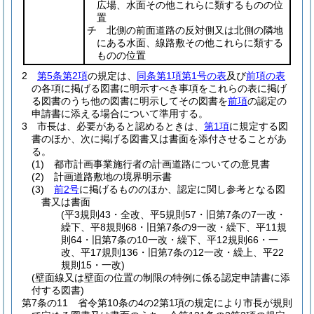
広場、水面その他これらに類するものの位
置
チ 北側の前面道路の反対側又は北側の隣地
にある水面、線路敷その他これらに類する
ものの位置
2
第5条第2項
の規定は、
同条第1項第1号の表
及び
前項の表
の各項に掲げる図書に明示すべき事項をこれらの表に掲げ
る図書のうち他の図書に明示してその図書を
前項
の認定の
申請書に添える場合について準用する。
3
市長は、必要があると認めるときは、
第1項
に規定する図
書のほか、次に掲げる図書又は書面を添付させることがあ
る。
(1)
都市計画事業施行者の計画道路についての意見書
(2)
計画道路敷地の境界明示書
(3)
前2号
に掲げるもののほか、認定に関し参考となる図
書又は書面
(平3規則43・全改、平5規則57・旧第7条の7一改・
繰下、平8規則68・旧第7条の9一改・繰下、平11規
則64・旧第7条の10一改・繰下、平12規則66・一
改、平17規則136・旧第7条の12一改・繰上、平22
規則15・一改)
(壁面線又は壁面の位置の制限の特例に係る認定申請書に添
付する図書)
第7条の11
省令第10条の4の2第1項の規定により市長が規則