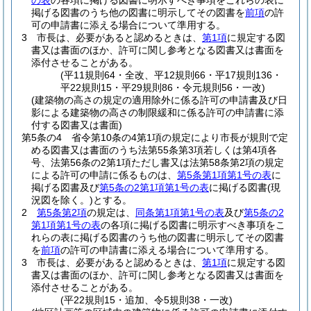
の表
の各項に掲げる図書に明示すべき事項をこれらの表に
掲げる図書のうち他の図書に明示してその図書を
前項
の許
可の申請書に添える場合について準用する。
3
市長は、必要があると認めるときは、
第1項
に規定する図
書又は書面のほか、許可に関し参考となる図書又は書面を
添付させることがある。
(平11規則64・全改、平12規則66・平17規則136・
平22規則15・平29規則86・令元規則56・一改)
(建築物の高さの規定の適用除外に係る許可の申請書及び日
影による建築物の高さの制限緩和に係る許可の申請書に添
付する図書又は書面)
第5条の4
省令第10条の4第1項の規定により市長が規則で定
める図書又は書面のうち法第55条第3項若しくは第4項各
号、法第56条の2第1項ただし書又は法第58条第2項の規定
による許可の申請に係るものは、
第5条第1項第1号の表
に
掲げる図書及び
第5条の2第1項第1号の表
に掲げる図書
(現
況図を除く。)
とする。
2
第5条第2項
の規定は、
同条第1項第1号の表
及び
第5条の2
第1項第1号の表
の各項に掲げる図書に明示すべき事項をこ
れらの表に掲げる図書のうち他の図書に明示してその図書
を
前項
の許可の申請書に添える場合について準用する。
3
市長は、必要があると認めるときは、
第1項
に規定する図
書又は書面のほか、許可に関し参考となる図書又は書面を
添付させることがある。
(平22規則15・追加、令5規則38・一改)