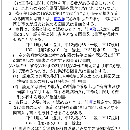
くは工作物に関して権利を有する者がある場合において
は、これらの者の印鑑証明書を添付しなければならない。
3
省令第10条の16第2項第3号の規定により市長が規則で定
める図書又は書面は、
前2項
に定めるもののほか、認定等に
関し市長が必要と認める図書又は書面とする。
4
市長は、必要があると認めるときは、
前3項
に規定する図
書のほか、認定等に関し参考となる図書又は書面を添付さ
せることがある。
(平11規則64・追加、平12規則66・一改、平17規則
136・旧第7条の10一改・繰上、平22規則15・一改)
(一定の複数建築物に対する制限の特例に係る認定又は許可
の取消しの申請書に添付する図書又は書面)
第7条の9
省令第10条の21第1項第3号の規定により市長が規
則で定めるものは、次に掲げる図書又は書面とする。
(1)
認定又は許可の取消しの申請に係る土地の地籍図又は
地積測量図の写し及び登記事項証明書
(2)
認定又は許可の取消しの申請に係る土地の所有者及び
当該土地又は土地に存する建築物又は工作物に関して権
利を有する者の印鑑証明書
2
市長は、必要があると認めるときは、
前項
に規定する図書
又は書面のほか、認定又は許可の取消しに関し参考となる
図書又は書面を添付させることがある。
(平11規則64・追加、平12規則66・一改、平17規則
136・旧第7条の11一改・繰上)
(計画道路又は予定道路を前面道路とみなす建築物の認定申