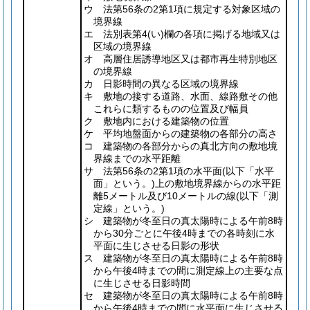
ウ 法第56条の2第1項に規定する対象区域の
境界線
エ 法別表第4
(い)
欄の各項に掲げる地域又は
区域の境界線
オ 高層住居誘導地区又は都市再生特別地区
の境界線
カ 日影時間の異なる区域の境界線
キ 敷地の接する道路、水面、線路敷その他
これらに類するものの位置及び幅員
ク 敷地内における建築物の位置
ケ 平均地盤面からの建築物の各部分の高さ
コ 建築物の各部分からの真北方向の敷地境
界線までの水平距離
サ 法第56条の2第1項の水平面
(以下「水平
面」という。)
上の敷地境界線からの水平距
離5メートル及び10メートルの線
(以下「測
定線」という。)
シ 建築物が冬至日の真太陽時による午前8時
から30分ごとに午後4時までの各時刻に水
平面に生じさせる日影の形状
ス 建築物が冬至日の真太陽時による午前8時
から午後4時までの間に測定線上の主要な点
に生じさせる日影時間
セ 建築物が冬至日の真太陽時による午前8時
から午後4時までの間に水平面に生じさせる