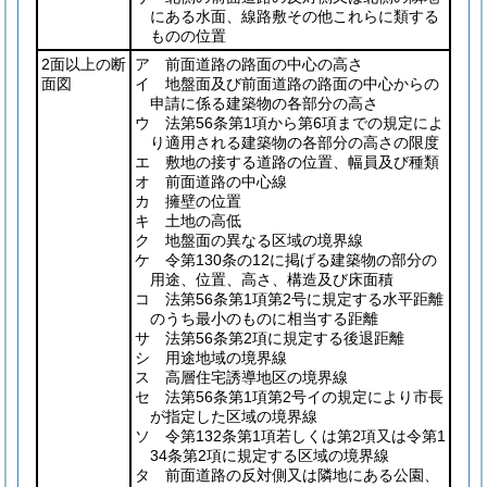
にある水面、線路敷その他これらに類する
ものの位置
2面以上の断
ア 前面道路の路面の中心の高さ
面図
イ 地盤面及び前面道路の路面の中心からの
申請に係る建築物の各部分の高さ
ウ 法第56条第1項から第6項までの規定によ
り適用される建築物の各部分の高さの限度
エ 敷地の接する道路の位置、幅員及び種類
オ 前面道路の中心線
カ 擁壁の位置
キ 土地の高低
ク 地盤面の異なる区域の境界線
ケ 令第130条の12に掲げる建築物の部分の
用途、位置、高さ、構造及び床面積
コ 法第56条第1項第2号に規定する水平距離
のうち最小のものに相当する距離
サ 法第56条第2項に規定する後退距離
シ 用途地域の境界線
ス 高層住宅誘導地区の境界線
セ 法第56条第1項第2号イの規定により市長
が指定した区域の境界線
ソ 令第132条第1項若しくは第2項又は令第1
34条第2項に規定する区域の境界線
タ 前面道路の反対側又は隣地にある公園、