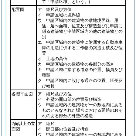
て「申請区域」という。)
配置図
ア 縮尺及び方位
イ 申請区域の境界線
ウ 申請区域内の建築物の敷地境界線、用
途、延べ面積、位置及び構造並びに申請に
係る建築物と申請区域内の他の建築物との
別
エ 申請区域内の建築物に附属する自動車車
庫の用途に供する工作物の築造面積及び位
置
オ 土地の高低
カ 申請区域内の建築物の各部分の高さ
キ 申請区域に接する道路の位置、幅員及び
種類
ク 申請区域内に設ける通路の位置、延長及
び幅員
各階平面図
ア 縮尺及び方位
イ 外壁の開口部の位置及び構造
ウ 申請区域内の建築物が一の敷地内にある
ものとみなされた場合における延焼のおそ
れのある部分の外壁の構造
2面以上の立
ア 縮尺
面図
イ 開口部の位置及び構造
ウ 申請区域内の建築物が一の敷地内にある