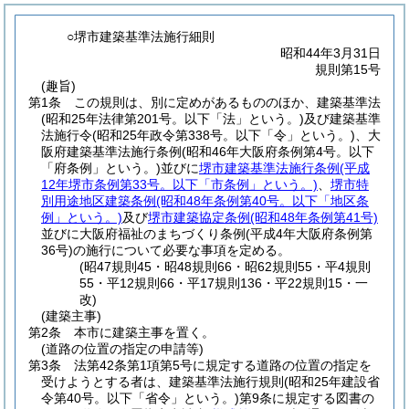
○堺市建築基準法施行細則
昭和44年3月31日
規則第15号
(趣旨)
第1条
この規則は、別に定めがあるもののほか、建築基準法
(昭和25年法律第201号。以下「法」という。)
及び建築基準
法施行令
(昭和25年政令第338号。以下「令」という。)
、大
阪府建築基準法施行条例
(昭和46年大阪府条例第4号。以下
「府条例」という。)
並びに
堺市建築基準法施行条例
(平成
12年堺市条例第33号。以下「市条例」という。)
、
堺市特
別用途地区建築条例
(昭和48年条例第40号。以下「地区条
例」という。)
及び
堺市建築協定条例
(昭和48年条例第41号)
並びに大阪府福祉のまちづくり条例
(平成4年大阪府条例第
36号)
の施行について必要な事項を定める。
(昭47規則45・昭48規則66・昭62規則55・平4規則
55・平12規則66・平17規則136・平22規則15・一
改)
(建築主事)
第2条
本市に建築主事を置く。
(道路の位置の指定の申請等)
第3条
法第42条第1項第5号に規定する道路の位置の指定を
受けようとする者は、建築基準法施行規則
(昭和25年建設省
令第40号。以下「省令」という。)
第9条に規定する図書の