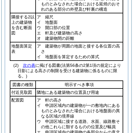
ものとみなされた場合における延焼のおそ
れのある部分の外壁及び軒裏の構造
隣接する2以
ア 縮尺
上の建築物
イ 地盤面
を含む断面
ウ 開口部の位置
図
エ 軒及び建築物の高さ
オ 建築物間の距離
地盤面算定
ア 建築物が周囲の地面と接する各位置の高
表
さ
イ 地盤面を算定するための算式
(2)
次の表
に掲げる図書
(法第56条の2第1項の規定により
日影による高さの制限を受ける建築物に係るものに限
る。)
図書の種類
明示すべき事項
付近見取図
隣地にある建築物の位置及び用途
配置図
ア 軒の高さ
イ 申請区域内の建築物が一の敷地内にある
ものとみなされた場合における地盤面の異
なる区域の境界線
ウ 申請区域に接する道路、水面、線路敷そ
の他これらに類するものの位置及び幅員
エ 申請区域内の建築物の各部分からの真北