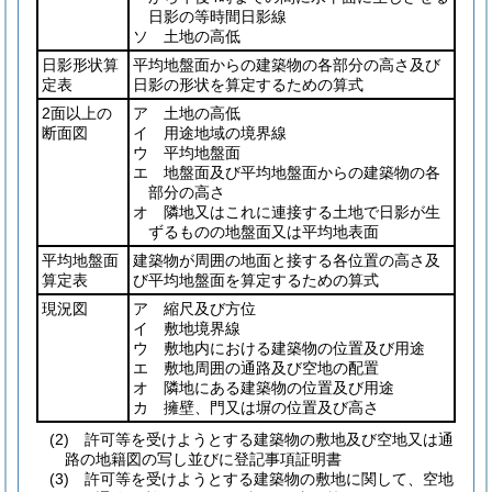
日影の等時間日影線
ソ 土地の高低
日影形状算
平均地盤面からの建築物の各部分の高さ及び
定表
日影の形状を算定するための算式
2面以上の
ア 土地の高低
断面図
イ 用途地域の境界線
ウ 平均地盤面
エ 地盤面及び平均地盤面からの建築物の各
部分の高さ
オ 隣地又はこれに連接する土地で日影が生
ずるものの地盤面又は平均地表面
平均地盤面
建築物が周囲の地面と接する各位置の高さ及
算定表
び平均地盤面を算定するための算式
現況図
ア 縮尺及び方位
イ 敷地境界線
ウ 敷地内における建築物の位置及び用途
エ 敷地周囲の通路及び空地の配置
オ 隣地にある建築物の位置及び用途
カ 擁壁、門又は塀の位置及び高さ
(2)
許可等を受けようとする建築物の敷地及び空地又は通
路の地籍図の写し並びに登記事項証明書
(3)
許可等を受けようとする建築物の敷地に関して、空地