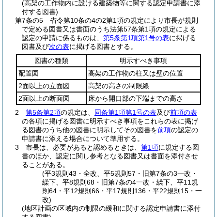
(高架の工作物内に設ける建築物等に関する認定申請書に添
付する図書)
第7条の5
省令第10条の4の2第1項の規定により市長が規則
で定める図書又は書面のうち法第57条第1項の規定による
認定の申請に係るものは、
第5条第1項第1号の表
に掲げる
図書及び
次の表
に掲げる図書とする。
図書の種類
明示すべき事項
配置図
高架の工作物の柱又は壁の位置
2面以上の立面図
高架の高さの制限線
2面以上の断面図
床から開口部の下端までの高さ
2
第5条第2項
の規定は、
同条第1項第1号の表
及び
前項の表
の各項に掲げる図書に明示すべき事項をこれらの表に掲げ
る図書のうち他の図書に明示してその図書を
前項
の認定の
申請書に添える場合について準用する。
3
市長は、必要があると認めるときは、
第1項
に規定する図
書のほか、認定に関し参考となる図書又は書面を添付させ
ることがある。
(平3規則43・全改、平5規則57・旧第7条の3一改・
繰下、平8規則68・旧第7条の4一改・繰下、平11規
則64・平12規則66・平17規則136・平22規則15・一
改)
(地区計画の区域内の制限の緩和に関する認定申請書に添付