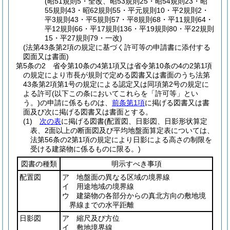
(昭51規則5・全改、昭53規則25・昭54規則23・昭
55規則43・昭62規則55・平元規則10・平2規則2・
平3規則43・平5規則57・平8規則68・平11規則64・
平12規則66・平17規則136・平19規則80・平22規則
15・平27規則79・一改)
(法第43条第2項の規定に基づく許可等の申請書に添付する
図面又は書面)
第5条の2
省令第10条の4第1項又は省令第10条の4の2第1項
の規定により市長が規則で定める図書又は書面のうち法第
43条第2項第1号の規定による認定又は同項第2号の規定に
よる許可
(以下この条においてこれらを「許可等」とい
う。)
の申請に係るものは、
前条第1項
に掲げる図書又は書
面及び次に掲げる図書又は書面とする。
(1)
次の表
に掲げる図書
(配置図、日影図、日影形状算定
表、2面以上の断面図及び平均地盤面算定表については、
法第56条の2第1項の規定により日影による高さの制限を
受ける建築物に係るものに限る。)
図書の種類
明示すべき事項
配置図
ア 地盤面の異なる区域の境界線
イ 用途地域の境界線
ウ 建築物の各部分からの真北方向の敷地境
界線までの水平距離
日影図
ア 縮尺及び方位
イ 敷地境界線