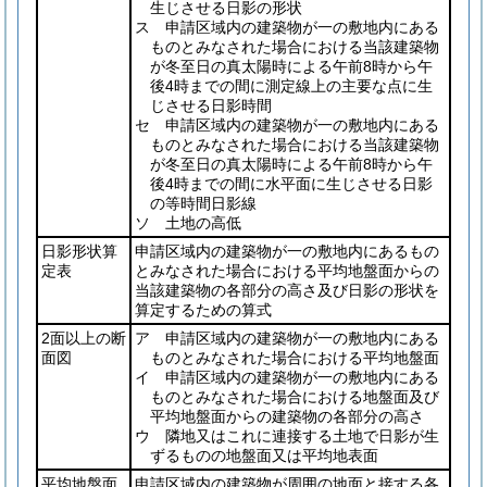
生じさせる日影の形状
ス 申請区域内の建築物が一の敷地内にある
ものとみなされた場合における当該建築物
が冬至日の真太陽時による午前8時から午
後4時までの間に測定線上の主要な点に生
じさせる日影時間
セ 申請区域内の建築物が一の敷地内にある
ものとみなされた場合における当該建築物
が冬至日の真太陽時による午前8時から午
後4時までの間に水平面に生じさせる日影
の等時間日影線
ソ 土地の高低
日影形状算
申請区域内の建築物が一の敷地内にあるもの
定表
とみなされた場合における平均地盤面からの
当該建築物の各部分の高さ及び日影の形状を
算定するための算式
2面以上の断
ア 申請区域内の建築物が一の敷地内にある
面図
ものとみなされた場合における平均地盤面
イ 申請区域内の建築物が一の敷地内にある
ものとみなされた場合における地盤面及び
平均地盤面からの建築物の各部分の高さ
ウ 隣地又はこれに連接する土地で日影が生
ずるものの地盤面又は平均地表面
平均地盤面
申請区域内の建築物が周囲の地面と接する各