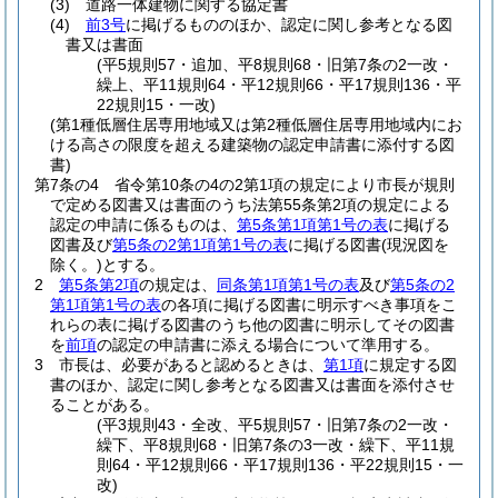
(3)
道路一体建物に関する協定書
(4)
前3号
に掲げるもののほか、認定に関し参考となる図
書又は書面
(平5規則57・追加、平8規則68・旧第7条の2一改・
繰上、平11規則64・平12規則66・平17規則136・平
22規則15・一改)
(第1種低層住居専用地域又は第2種低層住居専用地域内にお
ける高さの限度を超える建築物の認定申請書に添付する図
書)
第7条の4
省令第10条の4の2第1項の規定により市長が規則
で定める図書又は書面のうち法第55条第2項の規定による
認定の申請に係るものは、
第5条第1項第1号の表
に掲げる
図書及び
第5条の2第1項第1号の表
に掲げる図書
(現況図を
除く。)
とする。
2
第5条第2項
の規定は、
同条第1項第1号の表
及び
第5条の2
第1項第1号の表
の各項に掲げる図書に明示すべき事項をこ
れらの表に掲げる図書のうち他の図書に明示してその図書
を
前項
の認定の申請書に添える場合について準用する。
3
市長は、必要があると認めるときは、
第1項
に規定する図
書のほか、認定に関し参考となる図書又は書面を添付させ
ることがある。
(平3規則43・全改、平5規則57・旧第7条の2一改・
繰下、平8規則68・旧第7条の3一改・繰下、平11規
則64・平12規則66・平17規則136・平22規則15・一
改)