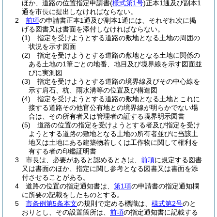
ほか、道路の位置指定申請書
(
様式第1号
)
正本1通及び副本1
通を市長に提出しなければならない。
2
前項
の申請書正本1通及び副本1通には、それぞれ次に掲
げる図書又は書面を添付しなければならない。
(1)
指定を受けようとする道路の敷地となる土地の周囲の
状況を示す図面
(2)
指定を受けようとする道路の敷地となる土地に関係の
ある土地の1筆ごとの地番、地目及び境界線を示す図面並
びに実測図
(3)
指定を受けようとする道路の境界線及びその中心線を
示す肩石、杭、雨水溝等の位置及び構造図
(4)
指定を受けようとする道路の敷地となる土地とこれに
接する道路その他官公有地との境界線が明らかでない場
合は、その所有者又は管理者の証する境界明示図書
(5)
道路の位置の指定を受けようとする者及び指定を受け
ようとする道路の敷地となる土地の所有者並びに当該土
地又は土地にある建築物若しくは工作物に関して権利を
有する者の印鑑証明書
3
市長は、必要があると認めるときは、
前項
に規定する図書
又は書面のほか、指定に関し参考となる図書又は書面を添
付させることがある。
4
道路の位置の指定通知書は、
第1項
の申請書の指定通知欄
に所要の記載をしたものとする。
5
市条例第5条本文
の規則で定める標識は、
様式第2号
のと
おりとし、その設置箇所は、
前項
の指定通知書に記載する