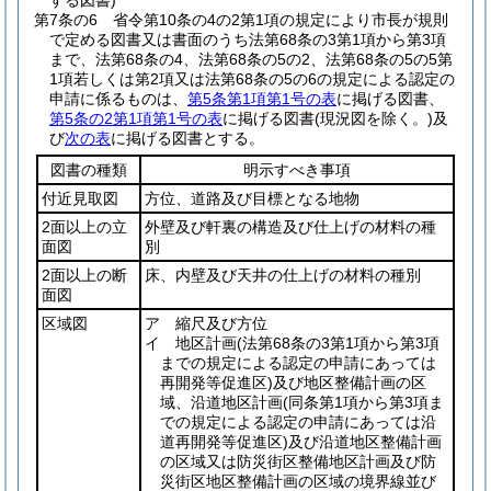
する図書)
第7条の6
省令第10条の4の2第1項の規定により市長が規則
で定める図書又は書面のうち法第68条の3第1項から第3項
まで、法第68条の4、法第68条の5の2、法第68条の5の5第
1項若しくは第2項又は法第68条の5の6の規定による認定の
申請に係るものは、
第5条第1項第1号の表
に掲げる図書、
第5条の2第1項第1号の表
に掲げる図書
(現況図を除く。)
及
び
次の表
に掲げる図書とする。
図書の種類
明示すべき事項
付近見取図
方位、道路及び目標となる地物
2面以上の立
外壁及び軒裏の構造及び仕上げの材料の種
面図
別
2面以上の断
床、内壁及び天井の仕上げの材料の種別
面図
区域図
ア 縮尺及び方位
イ 地区計画
(法第68条の3第1項から第3項
までの規定による認定の申請にあっては
再開発等促進区)
及び地区整備計画の区
域、沿道地区計画
(同条第1項から第3項ま
での規定による認定の申請にあっては沿
道再開発等促進区)
及び沿道地区整備計画
の区域又は防災街区整備地区計画及び防
災街区地区整備計画の区域の境界線並び