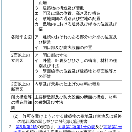
距離
ウ 建築物の構造及び階数
エ 門又は塀の位置、高さ及び構造
オ 敷地周囲の通路及び空地の配置
カ 敷地内における通路及び緑地の位置及び
幅
各階平面図
ア 延焼のおそれのある部分の外壁の位置及
び構造
イ 開口部及び防火設備の位置
2面以上の
ア 開口部の寸法
立面図
イ 外壁、軒裏及びひさしの構造、材料の種
別及び寸法
ウ 壁面線等の位置及び建築物と壁面線等と
の距離
2面以上の
内壁及び天井の仕上げの材料の種別
断面図
耐火構造等
主要構造部及び防火設備の断面の構造、材料
の構造詳細
の種別及び寸法
図
(2)
許可を受けようとする建築物の敷地及び空地又は通路
の地籍図の写し並びに登記事項証明書
2
第5条第2項
の規定は、
同条第1項第1号の表
及び
前項第1号