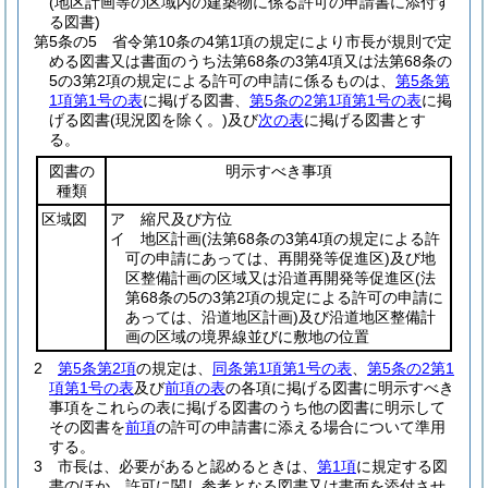
(地区計画等の区域内の建築物に係る許可の申請書に添付す
る図書)
第5条の5
省令第10条の4第1項の規定により市長が規則で定
める図書又は書面のうち法第68条の3第4項又は法第68条の
5の3第2項の規定による許可の申請に係るものは、
第5条第
1項第1号の表
に掲げる図書、
第5条の2第1項第1号の表
に掲
げる図書
(現況図を除く。)
及び
次の表
に掲げる図書とす
る。
図書の
明示すべき事項
種類
区域図
ア 縮尺及び方位
イ 地区計画
(法第68条の3第4項の規定による許
可の申請にあっては、再開発等促進区)
及び地
区整備計画の区域又は沿道再開発等促進区
(法
第68条の5の3第2項の規定による許可の申請に
あっては、沿道地区計画)
及び沿道地区整備計
画の区域の境界線並びに敷地の位置
2
第5条第2項
の規定は、
同条第1項第1号の表
、
第5条の2第1
項第1号の表
及び
前項の表
の各項に掲げる図書に明示すべき
事項をこれらの表に掲げる図書のうち他の図書に明示して
その図書を
前項
の許可の申請書に添える場合について準用
する。
3
市長は、必要があると認めるときは、
第1項
に規定する図
書のほか、許可に関し参考となる図書又は書面を添付させ