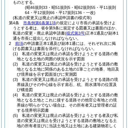
ものとする。
(昭46規則33・昭51規則5・昭62規則55・平11規則
64・平12規則66・平17規則136・一改)
(私道の変更又は廃止の承認申請書の様式等)
第4条
市条例第6条第1項
の規定により市長の承認を受けよ
うとする者は、省令第9条に規定する図書又は書面のほか、
私道の変更・廃止承認申請書
(
様式第3号
)
正本1通及び副本1
通を市長に提出しなければならない。
2
前項
の申請書正本1通及び副本1通には、それぞれ次に掲
げる図書又は書面を添付しなければならない。
(1)
私道の変更又は廃止の承認を受けようとする道路の敷
地となる土地の周囲の状況を示す図面
(2)
私道の変更又は廃止の承認を受けようとする道路の敷
地となる土地に関係のある土地の1筆ごとの地番、地目及
び境界線を示す図面並びに実測図
(3)
私道の変更又は廃止の承認を受けようとする道路の境
界線及びその中心線を示す肩石、杭、雨水溝等の位置及
び構造図
(4)
私道の変更又は廃止の承認を受けようとする道路の敷
地となる土地とこれに接する道路その他官公有地との境
界線が明らかでない場合は、その所有者又は管理者の証
する境界明示図書
(5)
私道の変更又は廃止の承認を受けようとする者及び私
道の変更又は廃止を受けようとする道路の敷地となる土
地の所有者並びに当該土地又は土地にある建築物若しく