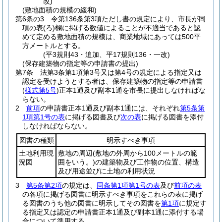
改)
(敷地面積の規模の緩和)
第6条の3
令第136条第3項ただし書の規定により、市長が同
項の表
(ろ)
欄に掲げる数値によることが不適当であると認
めて定める敷地面積の規模は、商業地域にあっては500平
方メートルとする。
(平3規則43・追加、平17規則136・一改)
(保存建築物の指定等の申請書の提出)
第7条
法第3条第1項第3号又は第4号の規定による指定又は
認定を受けようとする者は、保存建築物の指定等の申請書
(
様式第5号
)
正本1通及び副本1通を市長に提出しなければな
らない。
2
前項
の申請書正本1通及び副本1通には、それぞれ
第5条第
1項第1号の表
に掲げる図書及び
次の表
に掲げる図書を添付
しなければならない。
図書の種類
明示すべき事項
土地利用現
敷地の周辺
(敷地の外周から100メートルの範
況図
囲をいう。)
の建築物及び工作物の位置、構造
及び用途並びに土地の利用状況
3
第5条第2項
の規定は、
同条第1項第1号の表
及び
前項の表
の各項に掲げる図書に明示すべき事項をこれらの表に掲げ
る図書のうち他の図書に明示してその図書を
第1項
に規定す
る指定又は認定の申請書正本1通及び副本1通に添付する場
合について準用する。