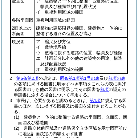
配置図
ア 建築物と一体的に整備する道路の位置、
幅員及び種類並びに配置状況
イ 重複利用区域の範囲
各階平面図
重複利用区域の範囲
2面以上の
建築物の建築限界の範囲、建築物と一体的に
断面図
整備する道路の位置及び高さ
現況図
ア 縮尺及び方位
イ 敷地境界線
ウ 敷地に接する道路の位置、幅員及び種類
エ 計画部分以外の他の建築物の用途、構造
及び配置状況
オ 重複利用区域の範囲
2
第5条第2項
の規定は、
同条第1項第1号の表
及び
前項の表
の各項に掲げる図書に明示すべき事項をこれらの表に掲げ
る図書のうち他の図書に明示してその図書を
前項
の認定の
申請書に添える場合について準用する。
3
市長は、必要があると認めるときは、
第1項
に規定する図
書のほか、次に掲げる図書又は書面を添付させることがあ
る。
(1)
建築物と一体的に整備する道路の平面図、立面図、断
面図及び構造図
(2)
道路立体的区域及び道路保全立体区域を示す図面並び
に地区計画決定の内容を示す図書