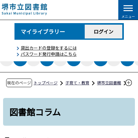
こ
の
メニュー
ペ
ー
マイライブラリー
ログイン
ジ
の
貸出カードの登録をするには
先
パスワード発行申請はこちら
頭
で
す
現在のページ
トップページ
子育て・教育
堺市立図書館
図書館コラム
図書館コラム