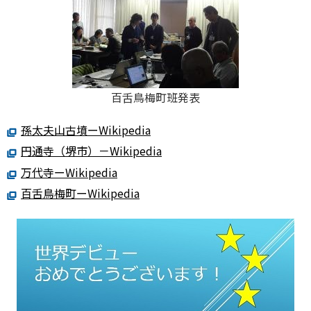
百舌鳥梅町班発表
孫太夫山古墳ーWikipedia
円通寺（堺市）－Wikipedia
万代寺ーWikipedia
百舌鳥梅町ーWikipedia