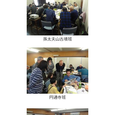
孫太夫山古墳班
円通寺班