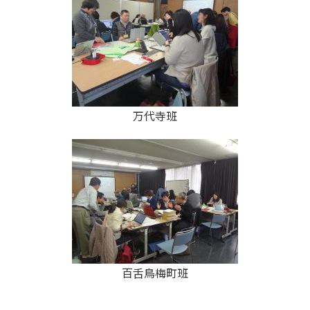
万代寺班
百舌鳥梅町班