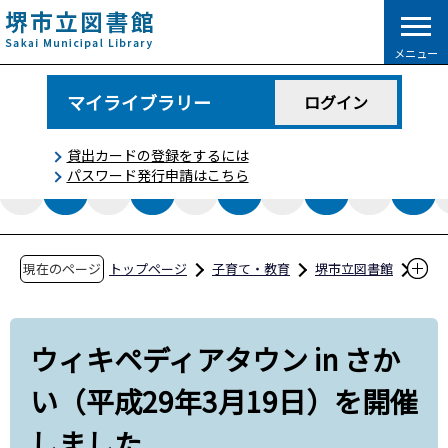
こ
の
メニュー
ペ
ー
マイライブラリー
ログイン
ジ
の
貸出カードの登録をするには
先
パスワード発行申請はこちら
頭
で
す
現在のページ
トップページ
子育て・教育
堺市立図書館
図書館コラム
ウィキペディアタウン in さかい（平成29年3月1
ウィキペディアタウン in さか
9日）を開催しました
い（平成29年3月19日）を開催
しました