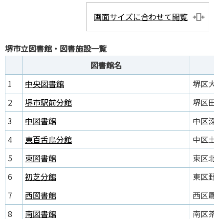
画面サイズに合わせて閲覧
堺市立図書館・図書施設一覧
図書館名
1
中央図書館
堺区大仙
2
堺市駅前分館
堺区田出
3
中図書館
中区深井
4
東百舌鳥分館
中区土塔
5
東図書館
東区北野
6
初芝分館
東区野尻
7
西図書館
西区鳳南
8
南図書館
南区茶山