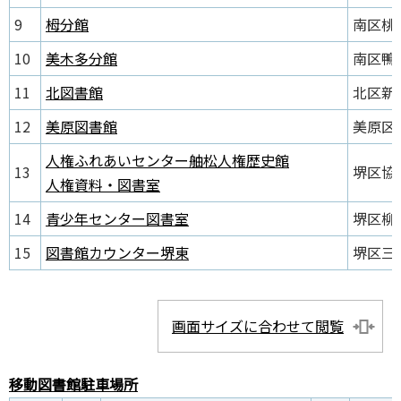
9
栂分館
南区桃山
10
美木多分館
南区鴨谷
11
北図書館
北区新金
12
美原図書館
美原区黒
人権ふれあいセンター舳松人権歴史館
13
堺区協和
人権資料・図書室
14
青少年センター図書室
堺区柳之
15
図書館カウンター堺東
堺区三
画面サイズに合わせて閲覧
移動図書館駐車場所