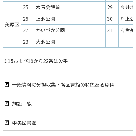
25
木青会館前
29
今井地
26
上池公園
30
丹上公
美原区
27
かいづか公園
31
府営美
28
大池公園
※15および19から22番は欠番
一般資料の分担収集・各図書館の特色ある資料
施設一覧
中央図書館