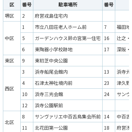
区
番号
駐車場所
番号
堺区
2
府営戎島住宅内
1
市立八田荘老人ホーム前
7
福田地
中区
5
ガーデンハウス鈴の宮第一住宅
16
辻之・
6
東陶器小学校跡地
17
深阪・
東区
9
東初芝中央公園
3
浜寺船尾会館内
13
浜寺元
4
石津太神社境内前
23
津久野
西区
10
浜寺三光会館
24
サンヴ
12
浜寺公園駅前
8
サンヴァリエ中百舌鳥集会所前
14
中百舌
北区
11
北花田第一公園
18
府営浅