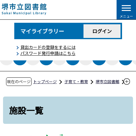
こ
の
メニュー
ペ
ー
マイライブラリー
ログイン
ジ
の
貸出カードの登録をするには
先
パスワード発行申請はこちら
頭
で
す
現在のページ
トップページ
子育て・教育
堺市立図書館
施設一覧
施設一覧