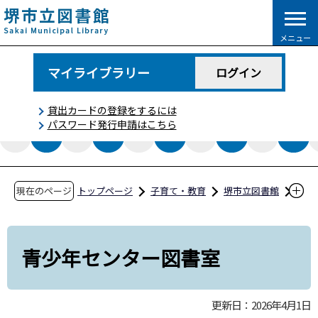
こ
の
メニュー
ペ
ー
マイライブラリー
ログイン
ジ
の
貸出カードの登録をするには
先
パスワード発行申請はこちら
頭
で
す
現在のページ
トップページ
子育て・教育
堺市立図書館
施設一覧
青少年センター図書室
青少年センター図書室
更新日：2026年4月1日