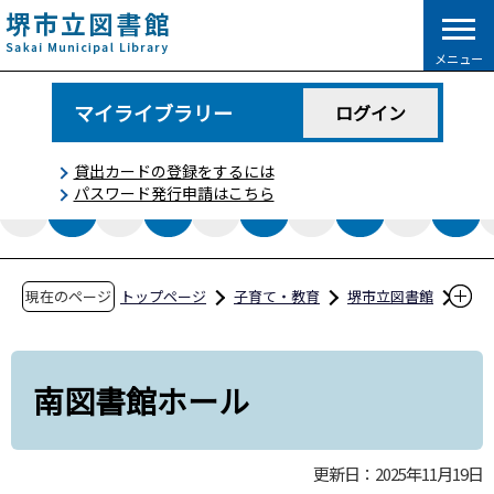
こ
の
メニュー
ペ
ー
マイライブラリー
ログイン
ジ
の
貸出カードの登録をするには
先
パスワード発行申請はこちら
頭
で
す
現在のページ
トップページ
子育て・教育
堺市立図書館
施設一覧
南図書館ホール
南図書館ホール
更新日：2025年11月19日