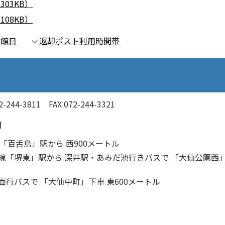
03KB）
08KB）
休館日
返却ポスト利用時間帯
4-3811 FAX 072-244-3321
】
線「百舌鳥」駅から 西900メートル
線「堺東」駅から 深井駅・あみだ池行きバスで 「大仙公園西
面行バスで 「大仙中町」下車 東600メートル