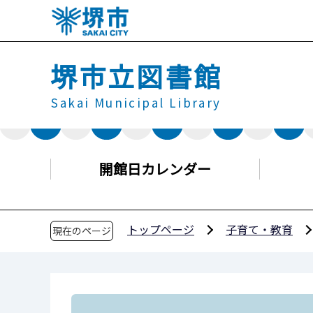
こ
の
ペ
堺市立図書館
ー
ジ
Sakai Municipal Library
の
先
頭
で
開館日カレンダー
す
トップページ
子育て・教育
現在のページ