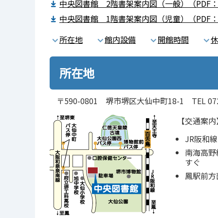
中央図書館 2階書架案内図（一般）（PDF：3
中央図書館 1階書架案内図（児童）（PDF：1
所在地
館内設備
開館時間
所在地
〒590-0801 堺市堺区大仙中町18-1 TEL 072-24
【交通案内
JR阪和
南海高野
すぐ
鳳駅前方