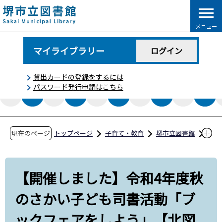
こ
の
メニュー
ペ
ー
マイライブラリー
ログイン
ジ
の
貸出カードの登録をするには
先
パスワード発行申請はこちら
頭
で
す
現在のページ
トップページ
子育て・教育
堺市立図書館
図書館コラム
【開催しました】令和4年度秋のさかい子ども
【開催しました】令和4年度秋
司書活動「ブックフェアをしよう」【北図書
のさかい子ども司書活動「ブ
館】
ックフェアをしよう」【北図