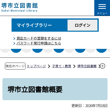
こ
の
メニュー
ペ
ー
マイライブラリー
ログイン
ジ
の
貸出カードの登録をするには
先
パスワード発行申請はこちら
頭
で
す
現在のページ
トップページ
子育て・教育
堺市立図書館
図書館関係方針・計画
堺市立図書館概要
堺市立図書館概要
更新日：2026年7月18日