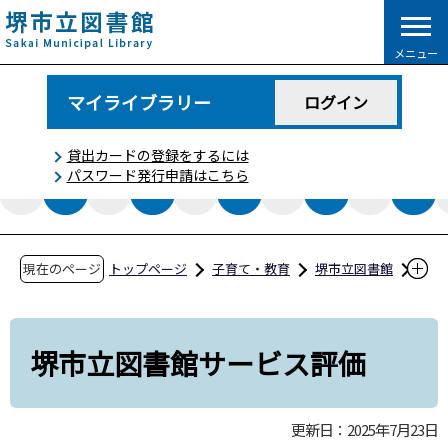
こ
の
メニュー
ペ
ー
マイライブラリー
ログイン
ジ
の
貸出カードの登録をするには
先
パスワード発行申請はこちら
頭
で
す
現在のページ
トップページ
子育て・教育
堺市立図書館
図書館関係方針・計画
堺市立図書館サービス評価
堺市立図書館サービス評価
更新日：2025年7月23日