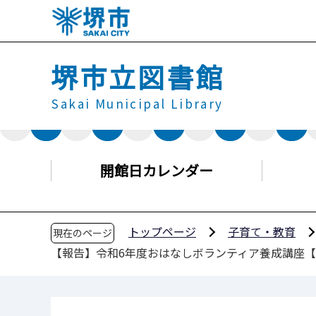
こ
の
ペ
堺市立図書館
ー
ジ
Sakai Municipal Library
の
先
頭
で
開館日カレンダー
す
トップページ
子育て・教育
現在のページ
【報告】令和6年度おはなしボランティア養成講座