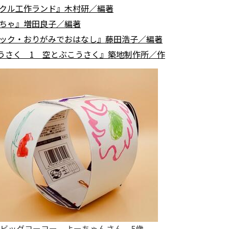
イクル工作ランド』木村研／編著
もちゃ』増田良子／編著
パック・おりがみでおはなし』藤田浩子／編著
こうさく 1 空とぶこうさく』築地制作所／作
ビッグヨーヨー よーちゃんさん 5歳