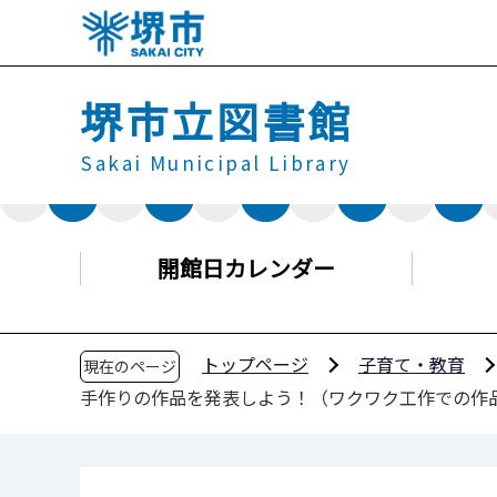
こ
の
ペ
堺市立図書館
ー
ジ
Sakai Municipal Library
の
先
頭
で
開館日カレンダー
す
トップページ
子育て・教育
現在のページ
手作りの作品を発表しよう！（ワクワク工作での作