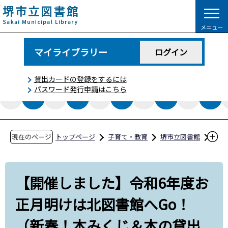
こ
の
メニュー
ペ
ー
マイライブラリー
ログイン
ジ
の
貸出カードの登録をするには
先
パスワード発行申請はこちら
頭
で
す
現在のページ
トップページ
子育て・教育
堺市立図書館
図書館コラム
【開催しました】令和6年度お正月明けは北図
【開催しました】令和6年度お
書館へGo！（新春！本みくじ＆本の貸出福袋）
正月明けは北図書館へGo！
【北図書館】
（新春！本みくじ＆本の貸出