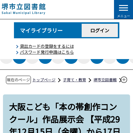
こ
の
メニュー
ペ
ー
マイライブラリー
ログイン
ジ
の
貸出カードの登録をするには
先
パスワード発行申請はこちら
頭
で
す
現在のページ
トップページ
子育て・教育
堺市立図書館
図書館コラム
大阪こども「本の帯創作コンクール」作品展示
大阪こども「本の帯創作コン
会 【平成29年12月15日（金曜）から17日（日
クール」作品展示会 【平成29
曜）】
年12月15日（金曜）から17日