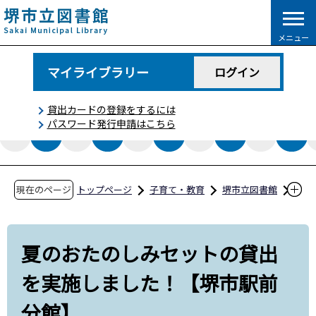
こ
の
メニュー
ペ
ー
マイライブラリー
ログイン
ジ
の
貸出カードの登録をするには
先
パスワード発行申請はこちら
頭
で
す
現在のページ
トップページ
子育て・教育
堺市立図書館
図書館コラム
夏のおたのしみセットの貸出を実施しました！
夏のおたのしみセットの貸出
【堺市駅前分館】
を実施しました！【堺市駅前
分館】