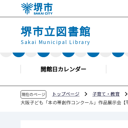
こ
の
ペ
堺市立図書館
ー
ジ
Sakai Municipal Library
の
先
頭
で
開館日カレンダー
す
トップページ
子育て・教育
現在のページ
大阪子ども「本の帯創作コンクール」作品展示会【平成