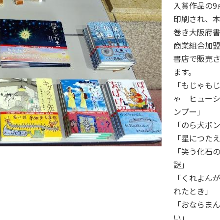
入賞作品の9
印刷され、
巻き大阪府
商業組合加
書店で販売
ます。
「もじゃも
ゃ ヒュー
ンプー」
「のら犬ボ
「星につたえ
「笑う化石
謎」
「くれよん
れたとき」
「おならま
い」