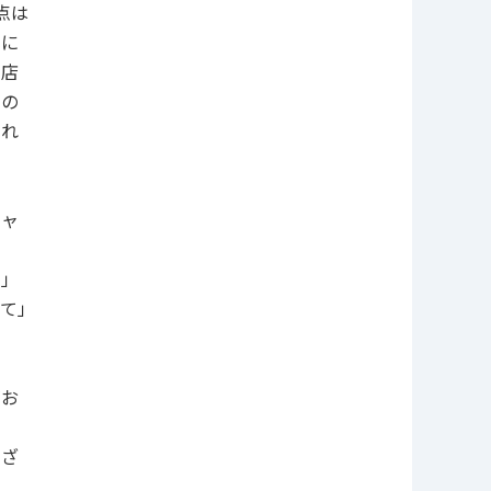
点は
本に
書店
盟の
され
じ
シャ
ン」
て」
の
がお
んざ