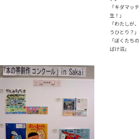
「キダマッ
生！」
「わたしが
うひとり？
「ぼくたち
ばけ沼」