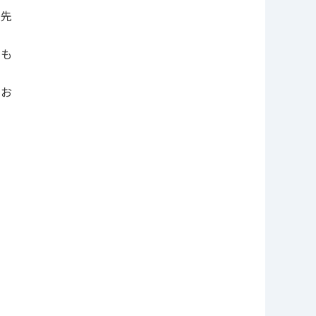
チ先
、も
」
のお