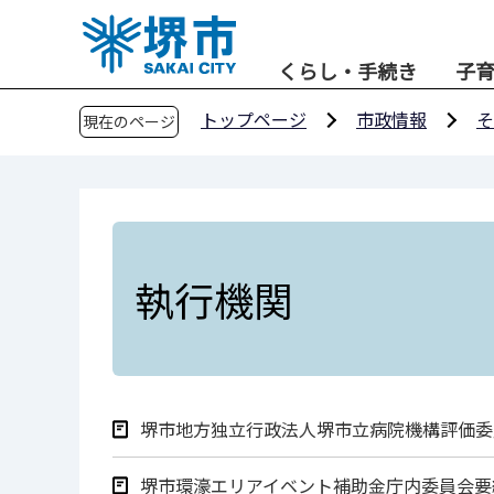
こ
の
くらし・手続き
子
ペ
ー
トップページ
市政情報
そ
現在のページ
ジ
の
先
頭
で
す
執行機関
堺市地方独立行政法人堺市立病院機構評価委
堺市環濠エリアイベント補助金庁内委員会要