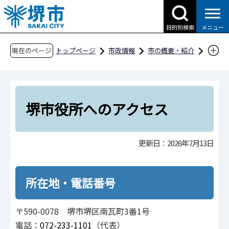
こ
の
目的別検索
メニュー
ペ
ー
現在のページ
トップページ
市政情報
市の概要・紹介
ジ
市役所案内
堺市役所へのアクセス
の
先
頭
堺市役所へのアクセス
で
す
更新日：2026年7月13日
所在地・電話番号
〒590-0078 堺市堺区南瓦町3番1号
電話：
072-233-1101
（代表）