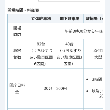
開場時間・料金表
立体駐車場
地下駐車場
駐輪場（バイ
開場
午前8時30分から午後9時
時間
82台
48台
収容
（うちゆずり
（うちゆずり
原付11台
台数
あい駐車区画
あい駐車区画3
大型7台
6区画）
区画）
3時間まで
円
開庁日料
30分 200円
以降3時間
金
200円