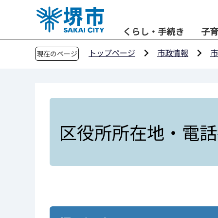
こ
の
くらし・手続き
子
ペ
ー
トップページ
市政情報
市
現在のページ
ジ
の
先
頭
で
す
区役所所在地・電話