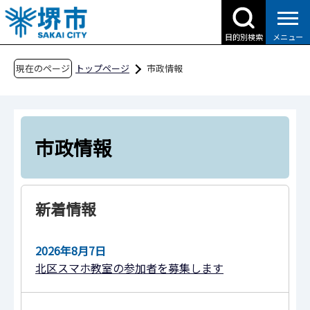
こ
の
目的別検索
メニュー
ペ
ー
現在のページ
トップページ
市政情報
ジ
の
先
頭
市政情報
で
す
新着情報
2026年8月7日
北区スマホ教室の参加者を募集します