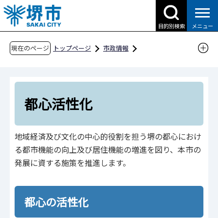
こ
の
目的別検索
メニュー
ペ
ー
現在のページ
トップページ
市政情報
ジ
都市計画とまちづくり
都心活性化
の
先
頭
都心活性化
で
す
地域経済及び文化の中心的役割を担う堺の都心におけ
る都市機能の向上及び居住機能の増進を図り、本市の
発展に資する施策を推進します。
都心の活性化