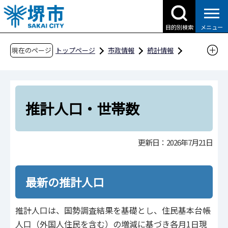
こ
の
目的別検索
メニュー
ペ
ー
現在のページ
トップページ
市政情報
統計情報
ジ
推計人口・世帯数
の
先
頭
推計人口・世帯数
で
す
更新日：2026年7月21日
最新の推計人口
推計人口は、国勢調査結果を基礎とし、住民基本台帳
人口（外国人住民を含む）の増減に基づき各月1日現