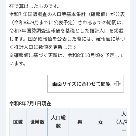
在で算出したものです。
令和7 年国勢調査の人口等基本集計（確報値）が公表
（令和8年9月までに公表予定）されるまでの期間は、
令和7年国勢調査速報値を基礎とした推計人口を掲載
します。国が確報値を公表した際には、確報値に基づ
く推計人口に数値を更新します。
※確報値に基づく更新は、令和8年10月頃を予定して
います。
画面サイズに合わせて閲覧
令和8年7月1日現在
人口密
人口総
区域
世帯数
男
女
（人/平方
数
ートル