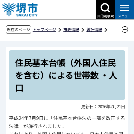
こ
の
目的別検索
メニュー
ペ
ー
現在のページ
トップページ
市政情報
統計情報
ジ
住民基本台帳（外国人住民を含む）による世帯
の
数 ・人口
先
住民基本台帳（外国人住民
頭
で
を含む）による世帯数 ・人
す
口
更新日：2026年7月21日
平成24年7月9日に「住民基本台帳法の一部を改正する
法律」が施行されました。