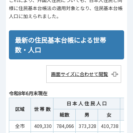
これにより、外国人住民についても、日本人住民と同
様に住民基本台帳法の適用対象となり、住民基本台帳
人口に加えられました。
最新の住民基本台帳による世帯
数・人口
画面サイズに合わせて閲覧
令和8年6月末現在
日 本 人 住 民 人 口
区域
世 帯 数
総数
男
女
総 
全市
409,330
784,066
373,328
410,738
22