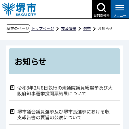
こ
の
目的別検索
メニュー
ペ
ー
現在のページ
トップページ
市政情報
選挙
お知らせ
ジ
の
先
頭
お知らせ
で
す
令和8年2月8日執行の衆議院議員総選挙及び大
阪府知事選挙投開票結果について
堺市議会議員選挙及び堺市長選挙における収
支報告書の要旨の公表について