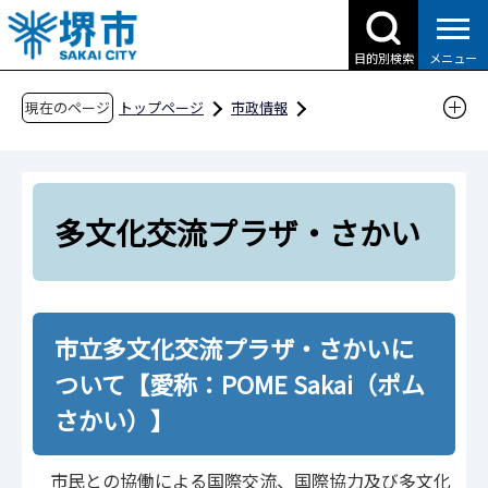
こ
の
目的別検索
メニュー
ペ
ー
現在のページ
トップページ
市政情報
ジ
国際交流・多文化共生
の
多文化交流プラザ・さかい
先
頭
多文化交流プラザ・さかい
で
す
市立多文化交流プラザ・さかいに
ついて【愛称：POME Sakai（ポム
さかい）】
市民との協働による国際交流、国際協力及び多文化