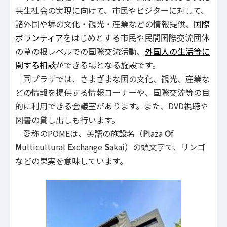
共生社会の実現に向けて、市民やビジターに対して、
諸外国や堺の文化・観光・産業などの情報提供、
国際
ボランティア
をはじめとする市民や民間国際交流団体
の草の根レベルでの国際交流活動、
外国人の生活等に
関する相談
ができる場となる施設です。
同プラザでは、さまざまな国の文化、観光、産業な
どの情報を提供する情報コーナーや、国際交流等の目
的に利用できる会議室があります。また、DVD視聴や
図書の貸し出しも行います。
愛称のPOMEは、英語の施設名（
P
laza
O
f
M
ulticultural
E
xchange
S
akai）の頭文字で、リンゴ
などの果実を意味しています。