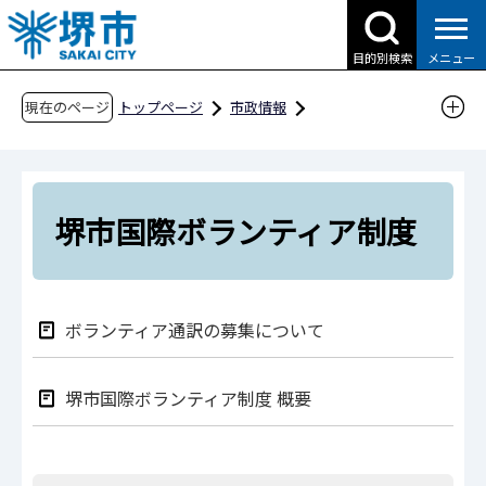
こ
の
目的別検索
メニュー
ペ
ー
現在のページ
トップページ
市政情報
ジ
国際交流・多文化共生
多文化共生
の
外国人支援・国際交流等に関する情報
先
堺市国際ボランティア制度
頭
堺市国際ボランティア制度
で
す
ボランティア通訳の募集について
堺市国際ボランティア制度 概要