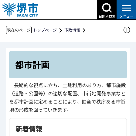
こ
の
目的別検索
メニュー
ペ
ー
現在のページ
トップページ
市政情報
ジ
都市計画とまちづくり
都市計画
の
先
頭
都市計画
で
す
長期的な視点に立ち、土地利用のあり方、都市施設
（道路・公園等）の適切な配置、市街地開発事業など
を都市計画に定めることにより、健全で秩序ある市街
地の形成を図っていきます。
新着情報