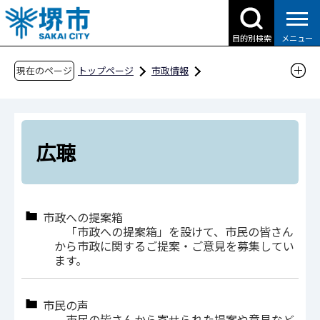
こ
の
目的別検索
メニュー
ペ
ー
現在のページ
トップページ
市政情報
ジ
広報・広聴・シティプロモーション
広聴
の
先
頭
広聴
で
す
市政への提案箱
「市政への提案箱」を設けて、市民の皆さん
から市政に関するご提案・ご意見を募集してい
ます。
市民の声
市民の皆さんから寄せられた提案や意見など