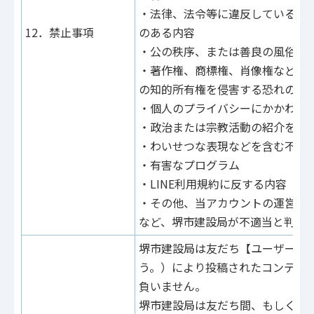
・法律、法令等に違反している内
12．禁止事項
のある内容
・公の秩序、または善良の風俗に
・著作権、商標権、肖像権などの
の知的所有権を侵害する恐れのあ
・個人のプライバシーにかかわる
・政治または宗教活動の紹介を主
・わいせつな表現などを含む不適
・有害なプログラム
・LINE利用規約に反する内容
・その他、当アカウントの運営上
など、堺市建設局が不適当と判断
堺市建設局は友だち【ユーザー】
う。）により投稿されたコンテン
負いません。
堺市建設局は友だち間、もしくは