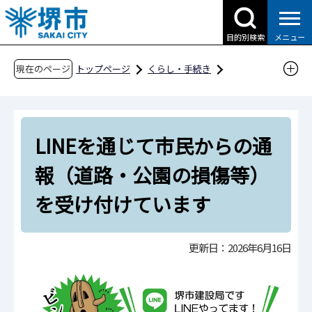
こ
の
目的別検索
メニュー
ペ
ー
現在のページ
トップページ
くらし・手続き
ジ
道路・交通・土木
土木
の
道路等通報システム（堺市建設局LINE）
先
LINEを通じて市民からの通報（道路・公園の損
LINEを通じて市民からの通
頭
傷等）を受け付けています
で
報（道路・公園の損傷等）
す
を受け付けています
更新日：2026年6月16日