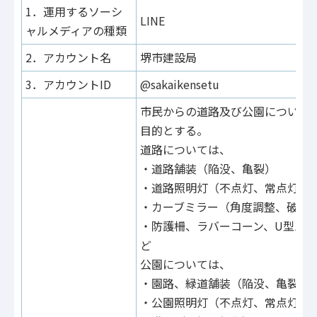
1．運用するソーシ
LINE
ャルメディアの種類
2．アカウント名
堺市建設局
3．アカウントID
@sakaikensetu
市民からの道路及び公園について
目的とする。
道路については、
・道路舗装（陥没、亀裂）
・道路照明灯（不点灯、常点灯）
・カーブミラー（角度調整、破損
・防護柵、ラバーコーン、U型バ
ど
公園については、
・園路、緑道舗装（陥没、亀裂）
・公園照明灯（不点灯、常点灯）