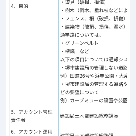
・遊具（破損、損傷）
4．目的
・樹木（倒木、垂れ枝などによる
・フェンス、柵（破損、損傷）
・建築物（破損、損傷、漏水） 
通学路については、
・グリーンベルト
・標識 など
以下の項目については通報システ
・堺市建設局の管理しない道路や
例）国道26号や浜寺公園・大泉緑
・堺市建設局の管理する道路や公
どの要望について
例）カーブミラーの設置や公園遊
5．アカウント管理
建設局土木部建設総務課長
責任者
6．アカウント運用
建設局土木部建設総務課