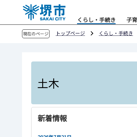
こ
の
くらし・手続き
子
ペ
ー
トップページ
くらし・手続き
現在のページ
ジ
の
先
頭
で
す
土木
新着情報