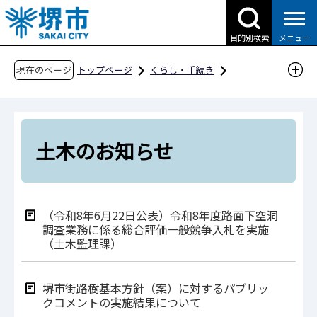
こ
の
目的別検索
メニュー
ペ
ー
現在のページ
トップページ
くらし・手続き
ジ
道路・交通・土木
土木
土木のお知らせ
の
先
頭
土木のお知らせ
で
す
（令和8年6月22日公表）令和8年度路面下空洞
調査業務に係る総合評価一般競争入札を実施
（土木監理課）
堺市街路樹基本方針（案）に対するパブリッ
クコメントの実施結果について