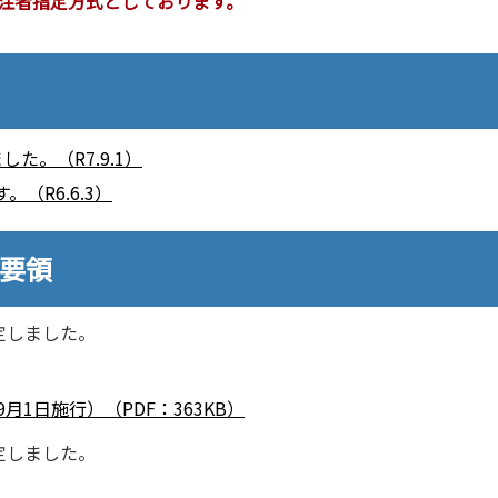
注者指定方式としております。
た。（R7.9.1）
（R6.6.3）
行要領
定しました。
）
1日施行）（PDF：363KB）
定しました。
）