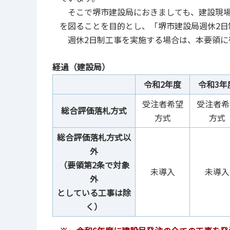
そこで堺市建設局におきましても、建設現場
を図ることを目的とし、「堺市建設局週休2
週休2日制工事を実施する場合は、本要領に
経過（建設局）
令和2年度
令和3年
受注者希望
受注者希
総合評価落札方式
方式
方式
総合評価落札方式以
外
（要領第2条で対象
未導入
未導入
外
としている工事は除
く）