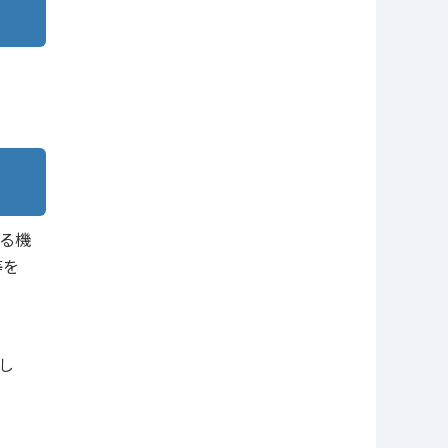
る機
等を
し