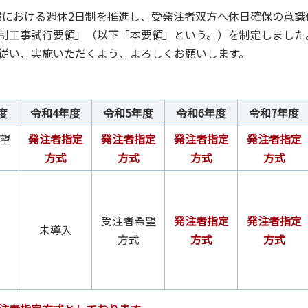
における週休2日制を推進し、受発注者双方へ休日確保の意識
日制工事試行要領」（以下「本要領」という。）を制定しました
従い、実施いただくよう、よろしくお願いします。
度
令和4年度
令和5年度
令和6年度
令和7年度
望
発注者指定
発注者指定
発注者指定
発注者指定
方式
方式
方式
方式
受注者希望
発注者指定
発注者指定
未導入
方式
方式
方式