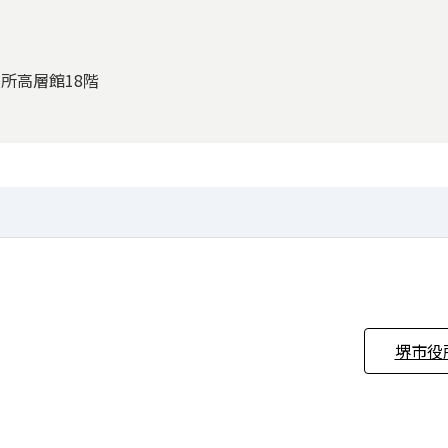
役所高層館18階
堺市役