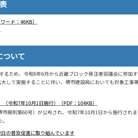
表
ワード：46KB）
外
について
するため、令和6年6月から近畿ブロック発注者協議会に参加す
拡大して実施することに伴い、堺市建設局においても対象工事
令和7年10月1日施行）（PDF：104KB）
市規則第60号）が公布され、令和7年10月1日から施行されま
た。
2日の普及促進に取り組んでいます