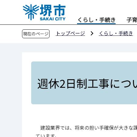
こ
の
くらし・手続き
子
ペ
ー
トップページ
くらし・手続き
現在のページ
ジ
の
先
頭
で
す
週休2日制工事につ
建設業界では、将来の担い手確保が大きな課
ています。