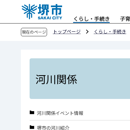
こ
の
くらし・手続き
子
ペ
ー
トップページ
くらし・手続き
現在のページ
ジ
の
先
頭
で
す
河川関係
河川関係イベント情報
堺市の河川紹介