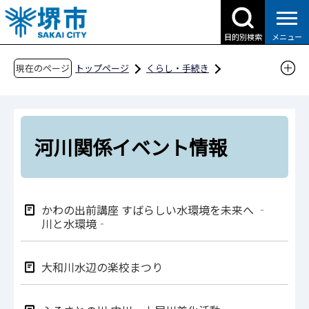
こ
の
目的別検索
メニュー
ペ
ー
現在のページ
トップページ
くらし・手続き
ジ
道路・交通・土木
土木
河川関係
の
河川関係イベント情報
先
頭
河川関係イベント情報
で
す
かわの出前講座 すばらしい水環境を未来へ ‐
川と水環境‐
大和川水辺の楽校まつり